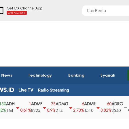
t News
Technology
Banking
Syariah
DHI
ADMF
ADMG
ADMR
ADRO
A
1
75
6
60
0
0.61%
0.9%
2.73%
3.82%
0%
64
8225
214
1510
2540
43