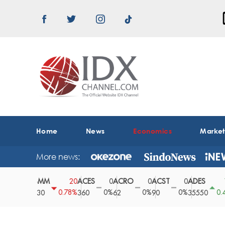
Home
News
Economics
Marke
More news:
ABMM
ACES
ACRO
ACST
ADES
A
0
20
0
0
0
150
0%
0.78%
0%
0%
0%
0.42%
2530
360
62
90
35550
1