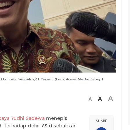
ci Ekonomi Tumbuh 5,61 Persen. (Foto: iNews Media Group)
A
A
A
baya Yudhi Sadewa
menepis
SHARE
h terhadap dolar AS disebabkan