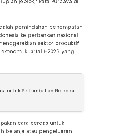
rupiah jeblok," kata Purbaya di
a adalah pemindahan penempatan
ndonesia ke perbankan nasional
m menggerakkan sektor produktif
konomi kuartal I-2026 yang
 Doa untuk Pertumbuhan Ekonomi
upakan cara cerdas untuk
h belanja atau pengeluaran