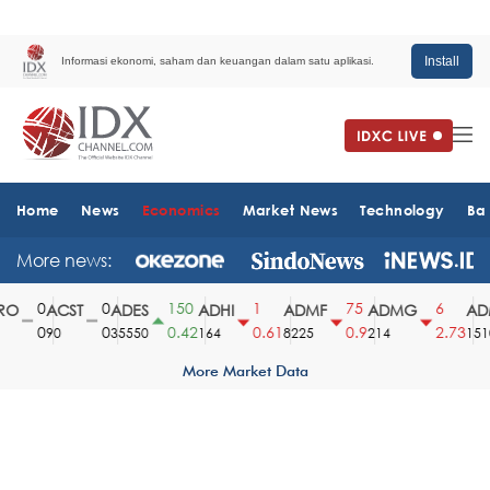
Install
Informasi ekonomi, saham dan keuangan dalam satu aplikasi.
Home
News
Economics
Market News
Technology
Ba
More news:
0
0
150
1
75
6
O
ACST
ADES
ADHI
ADMF
ADMG
ADM
0
0
0.42
0.61
0.9
2.73
90
35550
164
8225
214
1510
More Market Data