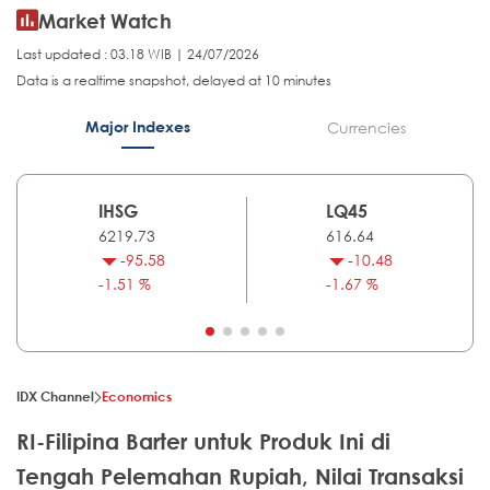
Market Watch
Last updated : 03.18 WIB | 24/07/2026
Data is a realtime snapshot, delayed at 10 minutes
Major Indexes
Currencies
IHSG
LQ45
6219.73
616.64
-95.58
-10.48
-1.51 %
-1.67 %
IDX Channel
Economics
RI-Filipina Barter untuk Produk Ini di
Tengah Pelemahan Rupiah, Nilai Transaksi