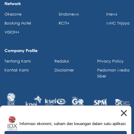
Network
Okezone
Sindonews
iNews
Booking Hotel
RCTI+
MNC Trijaya
VISION+
Company Profile
Tentang Kami
Redaksi
Privacy Policy
Kontak Kami
Disclaimer
Pedoman Media
Siber
Informasi ekonomi, saham dan keuangan dalam satu aplikasi.
© 2026 IDX Channel. All Rights Reserved.