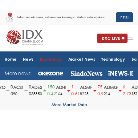
Install
Informasi ekonomi, saham dan keuangan dalam satu aplikasi.
Home
News
Economics
Market News
Technology
Ba
More news:
0
0
150
1
75
6
O
ACST
ADES
ADHI
ADMF
ADMG
ADM
0
0
0.42
0.61
0.9
2.73
90
35550
164
8225
214
1510
More Market Data