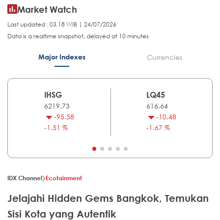
Market Watch
Last updated : 03.18 WIB | 24/07/2026
Data is a realtime snapshot, delayed at 10 minutes
Major Indexes
Currencies
IHSG
LQ45
6219.73
616.64
-95.58
-10.48
-1.51 %
-1.67 %
IDX Channel
Ecotainment
Jelajahi Hidden Gems Bangkok, Temukan
Sisi Kota yang Autentik