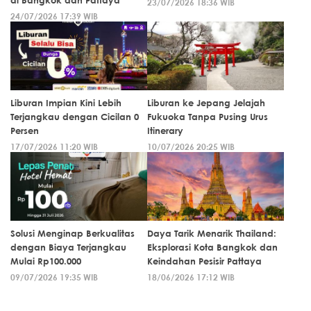
23/07/2026 18:36 WIB
24/07/2026 17:39 WIB
Liburan Impian Kini Lebih
Liburan ke Jepang Jelajah
Terjangkau dengan Cicilan 0
Fukuoka Tanpa Pusing Urus
Persen
Itinerary
17/07/2026 11:20 WIB
10/07/2026 20:25 WIB
Solusi Menginap Berkualitas
Daya Tarik Menarik Thailand:
dengan Biaya Terjangkau
Eksplorasi Kota Bangkok dan
Mulai Rp100.000
Keindahan Pesisir Pattaya
09/07/2026 19:35 WIB
18/06/2026 17:12 WIB