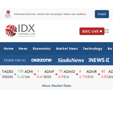
Install
Informasi ekonomi, saham dan keuangan dalam satu aplikasi.
Home
News
Economics
Market News
Technology
Ba
More news:
0
150
1
75
6
60
ADES
ADHI
ADMF
ADMG
ADMR
ADR
0
0.42
0.61
0.9
2.73
3.82
35550
164
8225
214
1510
2540
More Market Data