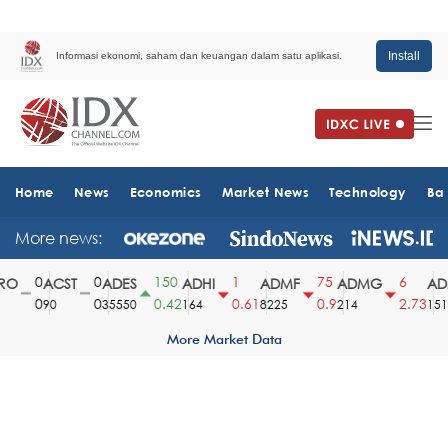
Install
Informasi ekonomi, saham dan keuangan dalam satu aplikasi.
Home
News
Economics
Market News
Technology
Ba
More news:
0
0
150
1
75
6
O
ACST
ADES
ADHI
ADMF
ADMG
ADM
0
0
0.42
0.61
0.9
2.73
90
35550
164
8225
214
1510
More Market Data