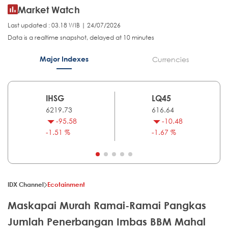
Market Watch
Last updated : 03.18 WIB | 24/07/2026
Data is a realtime snapshot, delayed at 10 minutes
Major Indexes
Currencies
IHSG
LQ45
6219.73
616.64
-95.58
-10.48
-1.51 %
-1.67 %
IDX Channel
Ecotainment
Maskapai Murah Ramai-Ramai Pangkas
Jumlah Penerbangan Imbas BBM Mahal