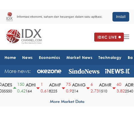
Install
Informasi ekonomi, saham dan keuangan dalam satu aplikasi.
Home
News
Economics
Market News
Technology
Ba
More news:
150
1
75
6
60
ADES
ADHI
ADMF
ADMG
ADMR
ADRO
0.42
0.61
0.9
2.73
3.82
5550
164
8225
214
1510
2540
More Market Data