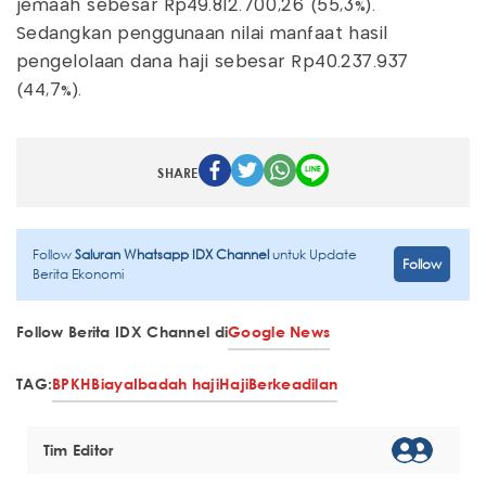
jemaah sebesar Rp49.812.700,26 (55,3%).
Sedangkan penggunaan nilai manfaat hasil
pengelolaan dana haji sebesar Rp40.237.937
(44,7%).
SHARE
Follow
Saluran Whatsapp IDX Channel
untuk Update
Follow
Berita Ekonomi
Follow Berita IDX Channel di
Google News
TAG:
BPKH
Biaya
Ibadah haji
Haji
Berkeadilan
Tim Editor