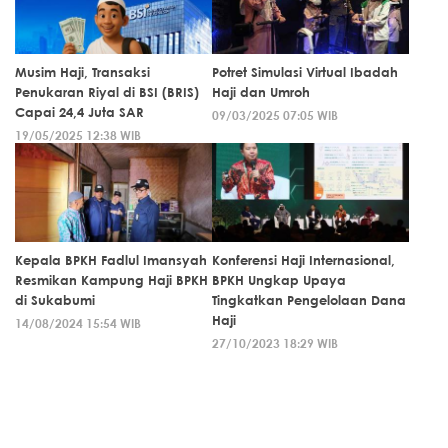
Musim Haji, Transaksi
Potret Simulasi Virtual Ibadah
Penukaran Riyal di BSI (BRIS)
Haji dan Umroh
Capai 24,4 Juta SAR
09/03/2025 07:05 WIB
19/05/2025 12:38 WIB
Kepala BPKH Fadlul Imansyah
Konferensi Haji Internasional,
Resmikan Kampung Haji BPKH
BPKH Ungkap Upaya
di Sukabumi
Tingkatkan Pengelolaan Dana
Haji
14/08/2024 15:54 WIB
27/10/2023 18:29 WIB