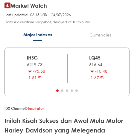
Market Watch
Last updated : 03.18 WIB | 24/07/2026
Data is a realtime snapshot, delayed at 10 minutes
Major Indexes
Currencies
IHSG
LQ45
6219.73
616.64
-95.58
-10.48
-1.51 %
-1.67 %
IDX Channel
Inspirator
Inilah Kisah Sukses dan Awal Mula Motor
Harley-Davidson yang Melegenda