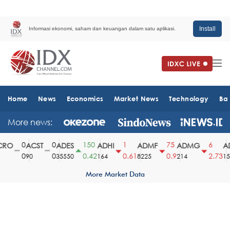
Install
Informasi ekonomi, saham dan keuangan dalam satu aplikasi.
Home
News
Economics
Market News
Technology
Ba
More news:
0
0
150
1
75
6
RO
ACST
ADES
ADHI
ADMF
ADMG
AD
0
0
0.42
0.61
0.9
2.73
90
35550
164
8225
214
151
More Market Data