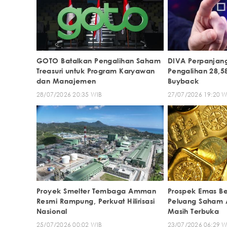
GOTO Batalkan Pengalihan Saham
DIVA Perpanjan
Treasuri untuk Program Karyawan
Pengalihan 28,5
dan Manajemen
Buyback
28/07/2026 20:35 WIB
27/07/2026 19:20 W
Proyek Smelter Tembaga Amman
Prospek Emas Be
Resmi Rampung, Perkuat Hilirisasi
Peluang Saham
Nasional
Masih Terbuka
25/07/2026 00:02 WIB
23/07/2026 06:29 W