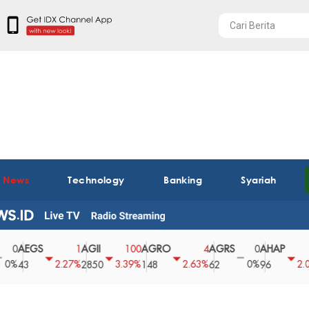
t News
Technology
Banking
Syariah
AEGS
AGII
AGRO
AGRS
AHAP
A
1
100
4
0
2
2.27%
3.39%
2.63%
0%
2.04%
3
2850
148
62
96
3