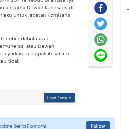
P/MSOP tersebut. Di antaranya
tau anggota Dewan Komisaris di
rlaku untuk jabatan Komisaris
 terlebih dahulu akan
Remunerasi atau Dewan
dibayarkan dan apakah saham
au tidak.
Lihat Semua
pdate Berita Ekonomi
Follow