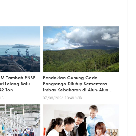
DM Tambah PNBP
Pendakian Gunung Gede-
ari Lelang Batu
Pangrango Ditutup Sementara
42 Ton
Imbas Kebakaran di Alun-Alun
Suryakencana
IB
07/08/2026 10:48 WIB