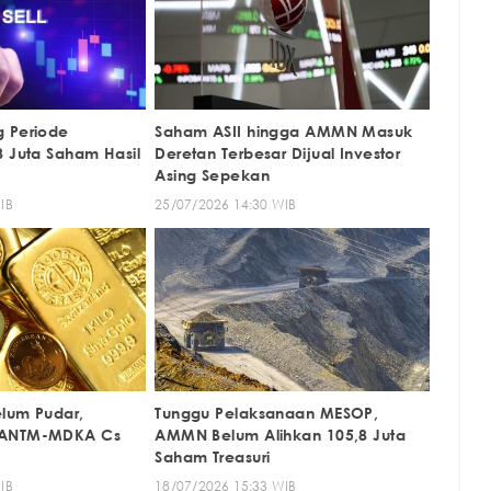
g Periode
Saham ASII hingga AMMN Masuk
8 Juta Saham Hasil
Deretan Terbesar Dijual Investor
Asing Sepekan
IB
25/07/2026 14:30 WIB
lum Pudar,
Tunggu Pelaksanaan MESOP,
 ANTM-MDKA Cs
AMMN Belum Alihkan 105,8 Juta
Saham Treasuri
IB
18/07/2026 15:33 WIB