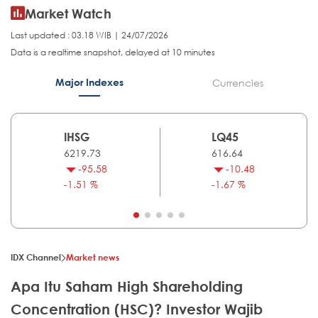
Market Watch
Last updated : 03.18 WIB | 24/07/2026
Data is a realtime snapshot, delayed at 10 minutes
Major Indexes
Currencies
IHSG
LQ45
6219.73
616.64
-95.58
-10.48
-1.51 %
-1.67 %
IDX Channel
Market news
Apa Itu Saham High Shareholding
Concentration (HSC)? Investor Wajib