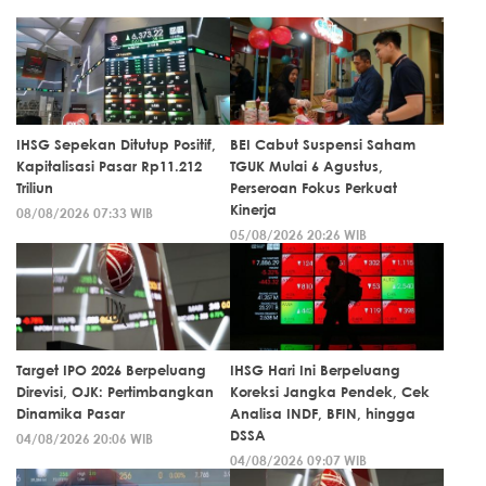
IHSG Sepekan Ditutup Positif,
BEI Cabut Suspensi Saham
Kapitalisasi Pasar Rp11.212
TGUK Mulai 6 Agustus,
Triliun
Perseroan Fokus Perkuat
Kinerja
08/08/2026 07:33 WIB
05/08/2026 20:26 WIB
Target IPO 2026 Berpeluang
IHSG Hari Ini Berpeluang
Direvisi, OJK: Pertimbangkan
Koreksi Jangka Pendek, Cek
Dinamika Pasar
Analisa INDF, BFIN, hingga
DSSA
04/08/2026 20:06 WIB
04/08/2026 09:07 WIB