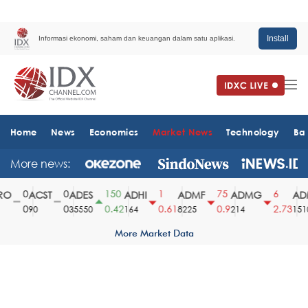
Install
Informasi ekonomi, saham dan keuangan dalam satu aplikasi.
Home
News
Economics
Market News
Technology
Ba
More news:
0
0
150
1
75
6
O
ACST
ADES
ADHI
ADMF
ADMG
ADM
0
0
0.42
0.61
0.9
2.73
90
35550
164
8225
214
1510
More Market Data