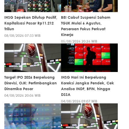
IHSG Sepekan Ditutup Positif,
BEI Cabut Suspensi Saham
Kapitalisasi Pasar Rp11.212
TGUK Mulai 6 Agustus,
Triliun
Perseroan Fokus Perkuat
Kinerja
08/08/2026 07:33 WIB
05/08/2026 20:26 WIB
Target IPO 2026 Berpeluang
IHSG Hari Ini Berpeluang
Direvisi, OJK: Pertimbangkan
Koreksi Jangka Pendek, Cek
Dinamika Pasar
Analisa INDF, BFIN, hingga
DSSA
04/08/2026 20:06 WIB
04/08/2026 09:07 WIB