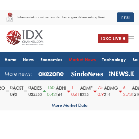
Install
Informasi ekonomi, saham dan keuangan dalam satu aplikasi.
Home
News
Economics
Market News
Technology
Ba
More news:
0
0
150
1
75
6
O
ACST
ADES
ADHI
ADMF
ADMG
ADM
0
0
0.42
0.61
0.9
2.73
90
35550
164
8225
214
1510
More Market Data