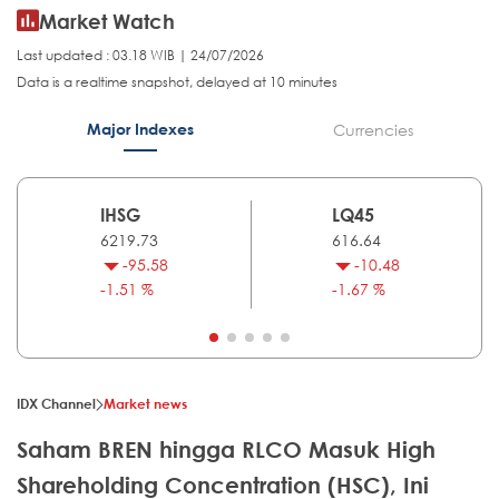
Market Watch
Last updated : 03.18 WIB | 24/07/2026
Data is a realtime snapshot, delayed at 10 minutes
Major Indexes
Currencies
IHSG
LQ45
6219.73
616.64
-95.58
-10.48
-1.51 %
-1.67 %
IDX Channel
Market news
Saham BREN hingga RLCO Masuk High
Shareholding Concentration (HSC), Ini