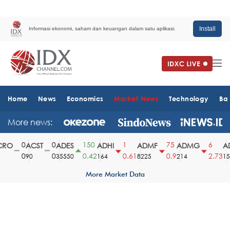
Install
Informasi ekonomi, saham dan keuangan dalam satu aplikasi.
Home
News
Economics
Market News
Technology
Ba
More news:
0
0
150
1
75
6
RO
ACST
ADES
ADHI
ADMF
ADMG
AD
0
0
0.42
0.61
0.9
2.73
90
35550
164
8225
214
151
More Market Data