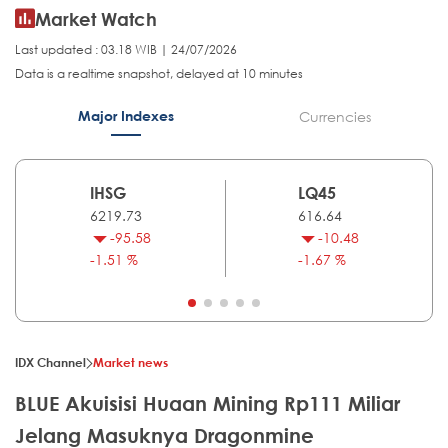
Market Watch
Last updated : 03.18 WIB | 24/07/2026
Data is a realtime snapshot, delayed at 10 minutes
Major Indexes
Currencies
IHSG
LQ45
6219.73
616.64
-95.58
-10.48
-1.51 %
-1.67 %
IDX Channel
Market news
BLUE Akuisisi Huaan Mining Rp111 Miliar
Jelang Masuknya Dragonmine