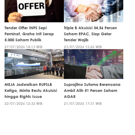
Tender Offer INPS Sepi
Triple B Akuisisi 34,56 Persen
Peminat, Graha Inti Serap
Saham EPAC, Siap Gelar
5.000 Saham Publik
Tender Wajib
27/07/2026 14:13 WIB
23/07/2026 15:26 WIB
MEJA Jadwalkan RUPSLB
Suprajitno Sutomo Berencana
Ketiga, Minta Restu Akuisisi
Ambil Alih 51 Persen Saham
hingga Rights Issue
AGAR
22/07/2026 12:32 WIB
21/07/2026 17:31 WIB