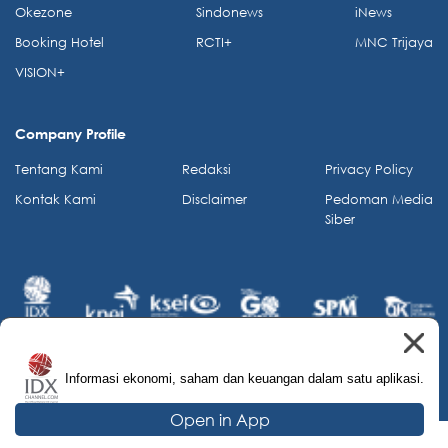
Okezone
Sindonews
iNews
Booking Hotel
RCTI+
MNC Trijaya
VISION+
Company Profile
Tentang Kami
Redaksi
Privacy Policy
Kontak Kami
Disclaimer
Pedoman Media
Siber
Informasi ekonomi, saham dan keuangan dalam satu aplikasi.
© 2026 IDX Channel. All Rights Reserved.
Open in App