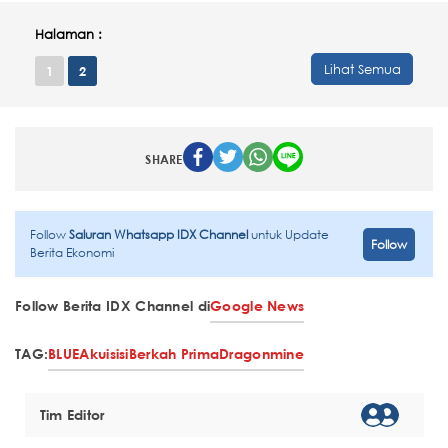
Halaman :
Lihat Semua
1
2
SHARE
Follow
Saluran Whatsapp IDX Channel
untuk Update
Follow
Berita Ekonomi
Follow Berita IDX Channel di
Google News
TAG:
BLUE
Akuisisi
Berkah Prima
Dragonmine
Tim Editor