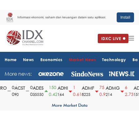
Install
Informasi ekonomi, saham dan keuangan dalam satu aplikasi.
Home
News
Economics
Market News
Technology
Ba
More news:
0
0
150
1
75
6
O
ACST
ADES
ADHI
ADMF
ADMG
AD
0
0
0.42
0.61
0.9
2.73
90
35550
164
8225
214
1510
More Market Data