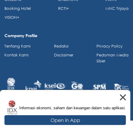
Booking Hotel
RCTI+
MNC Trijaya
VISION+
Company Profile
Tentang Kami
Redaksi
Privacy Policy
Kontak Kami
Disclaimer
Pedoman Media
Siber
Informasi ekonomi, saham dan keuangan dalam satu aplikasi.
© 2026 IDX Channel. All Rights Reserved.
Open in App