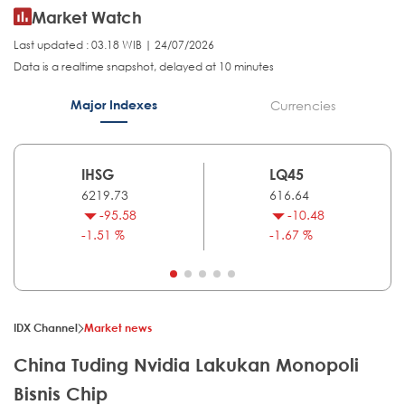
Market Watch
Last updated : 03.18 WIB | 24/07/2026
Data is a realtime snapshot, delayed at 10 minutes
Major Indexes
Currencies
IHSG
LQ45
6219.73
616.64
-95.58
-10.48
-1.51 %
-1.67 %
IDX Channel
Market news
China Tuding Nvidia Lakukan Monopoli
Bisnis Chip