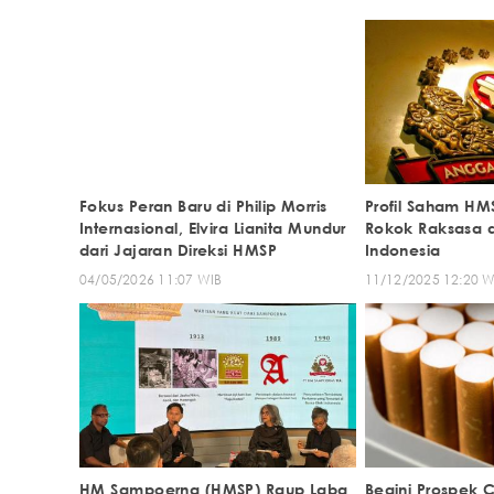
Fokus Peran Baru di Philip Morris
Profil Saham HMS
Internasional, Elvira Lianita Mundur
Rokok Raksasa d
dari Jajaran Direksi HMSP
Indonesia
04/05/2026 11:07 WIB
11/12/2025 12:20 W
HM Sampoerna (HMSP) Raup Laba
Begini Prospek 