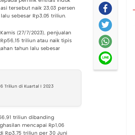
epada pemilik entitas induk
sasi tersebut naik 23,03 persen
alu sebesar Rp3,05 triliun.
Kamis (27/7/2023), penjualan
p56,15 triliun atau naik tipis
ahan tahun lalu sebesar
riliun di Kuartal I 2023
6,91 triliun dibanding
nghasilan mencapai Rp1,06
i Rp3,75 triliun per 30 Juni