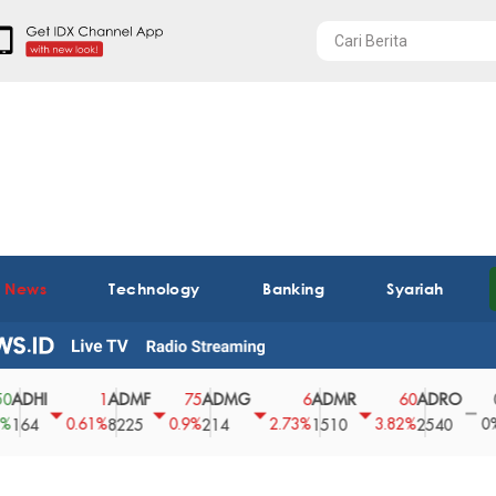
t News
Technology
Banking
Syariah
ADMF
ADMG
ADMR
ADRO
AEGS
1
75
6
60
0
0.61%
0.9%
2.73%
3.82%
0%
8225
214
1510
2540
43