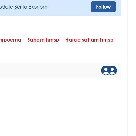
pdate Berita Ekonomi
Follow
mpoerna
Saham hmsp
Harga saham hmsp