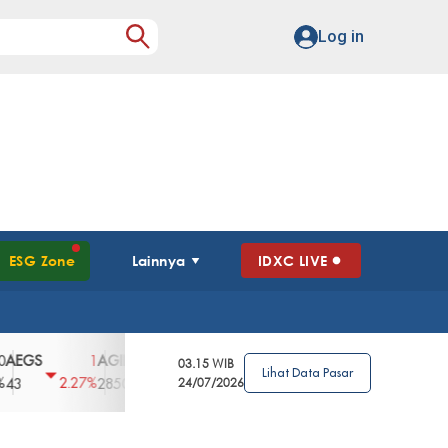
Log in
ESG Zone
Lainnya
IDXC LIVE
AGII
AGRO
AGRS
AHAP
AIMS
1
100
4
0
2
03.15 WIB
Lihat Data Pasar
2.27%
3.39%
2.63%
0%
2.04%
2850
148
24/07/2026
62
96
360