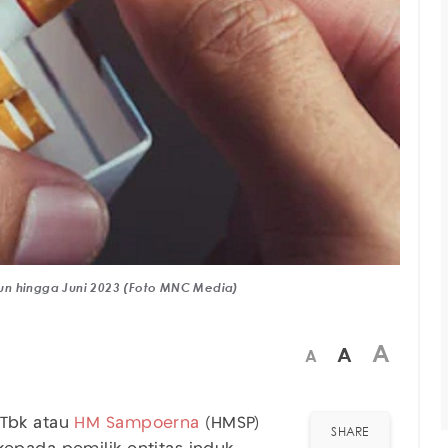
un hingga Juni 2023 (Foto MNC Media)
A
A
A
Tbk atau
HM Sampoerna
(HMSP)
SHARE