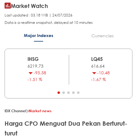
Market Watch
Last updated : 03.18 WIB | 24/07/2026
Data is a realtime snapshot, delayed at 10 minutes
Major Indexes
Currencies
IHSG
LQ45
6219.73
616.64
-95.58
-10.48
-1.51 %
-1.67 %
IDX Channel
Market news
Harga CPO Menguat Dua Pekan Berturut-
turut