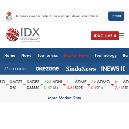
Install
Informasi ekonomi, saham dan keuangan dalam satu aplikasi.
Home
News
Economics
Market News
Technology
Ba
More news:
0
0
150
1
75
6
O
ACST
ADES
ADHI
ADMF
ADMG
ADM
0
0
0.42
0.61
0.9
2.73
90
35550
164
8225
214
1510
More Market Data