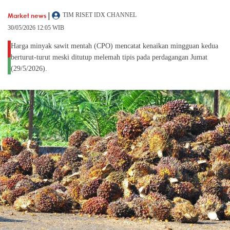
|
Market news
TIM RISET IDX CHANNEL
30/05/2026 12:05 WIB
Harga minyak sawit mentah (CPO) mencatat kenaikan mingguan kedua
berturut-turut meski ditutup melemah tipis pada perdagangan Jumat
(29/5/2026).