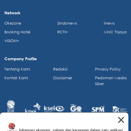
Network
Okezone
Sindonews
iNews
Booking Hotel
RCTI+
MNC Trijaya
VISION+
Company Profile
Tentang Kami
Redaksi
Privacy Policy
Kontak Kami
Disclaimer
Pedoman Media
Siber
Informasi ekonomi, saham dan keuangan dalam satu aplikasi.