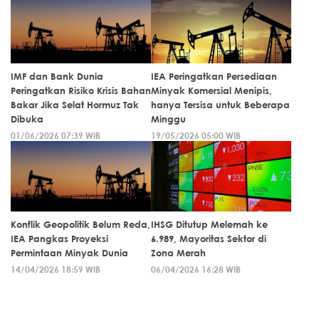
IMF dan Bank Dunia
IEA Peringatkan Persediaan
Peringatkan Risiko Krisis Bahan
Minyak Komersial Menipis,
Bakar Jika Selat Hormuz Tak
hanya Tersisa untuk Beberapa
Dibuka
Minggu
01/06/2026 07:39 WIB
19/05/2026 05:00 WIB
Konflik Geopolitik Belum Reda,
IHSG Ditutup Melemah ke
IEA Pangkas Proyeksi
6.989, Mayoritas Sektor di
Permintaan Minyak Dunia
Zona Merah
14/04/2026 18:59 WIB
06/04/2026 16:28 WIB