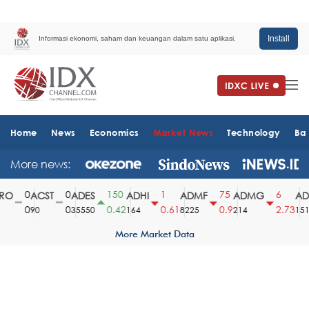
Install
Informasi ekonomi, saham dan keuangan dalam satu aplikasi.
Home
News
Economics
Market News
Technology
Ba
More news:
0
0
150
1
75
6
O
ACST
ADES
ADHI
ADMF
ADMG
ADM
0
0
0.42
0.61
0.9
2.73
90
35550
164
8225
214
1510
More Market Data