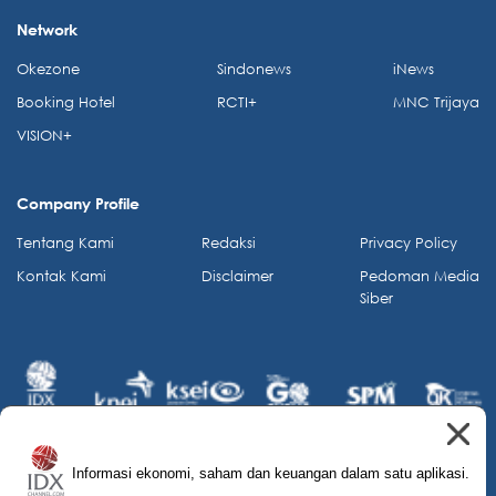
Network
Okezone
Sindonews
iNews
Booking Hotel
RCTI+
MNC Trijaya
VISION+
Company Profile
Tentang Kami
Redaksi
Privacy Policy
Kontak Kami
Disclaimer
Pedoman Media
Siber
Informasi ekonomi, saham dan keuangan dalam satu aplikasi.
© 2026 IDX Channel. All Rights Reserved.