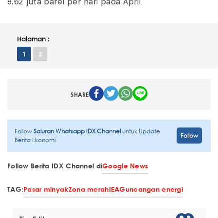
8,62 juta barel per hari pada April.
Halaman :
1
2
SHARE
Follow
Saluran Whatsapp IDX Channel
untuk Update
Follow
Berita Ekonomi
Follow Berita IDX Channel di
Google News
TAG:
Pasar minyak
Zona merah
IEA
Guncangan energi