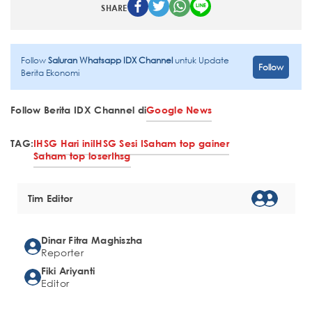
SHARE
Follow
Saluran Whatsapp IDX Channel
untuk Update
Follow
Berita Ekonomi
Follow Berita IDX Channel di
Google News
TAG:
IHSG Hari ini
IHSG Sesi I
Saham top gainer
Saham top loser
Ihsg
Tim Editor
Dinar Fitra Maghiszha
Reporter
Fiki Ariyanti
Editor