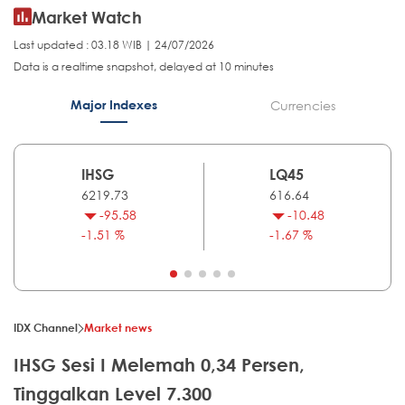
Market Watch
Last updated : 03.18 WIB | 24/07/2026
Data is a realtime snapshot, delayed at 10 minutes
Major Indexes
Currencies
IHSG
LQ45
6219.73
616.64
-95.58
-10.48
-1.51 %
-1.67 %
IDX Channel
Market news
IHSG Sesi I Melemah 0,34 Persen,
Tinggalkan Level 7.300