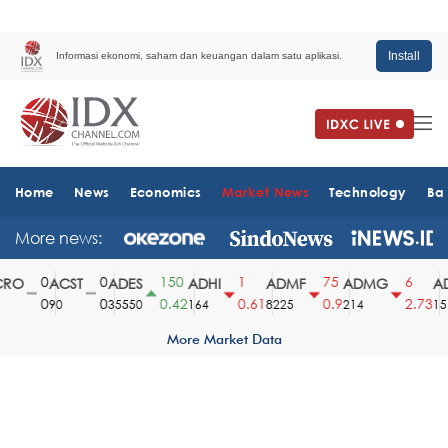
Install
Informasi ekonomi, saham dan keuangan dalam satu aplikasi.
Home
News
Economics
Market News
Technology
Ba
More news:
0
0
150
1
75
6
RO
ACST
ADES
ADHI
ADMF
ADMG
AD
0
0
0.42
0.61
0.9
2.73
90
35550
164
8225
214
151
More Market Data