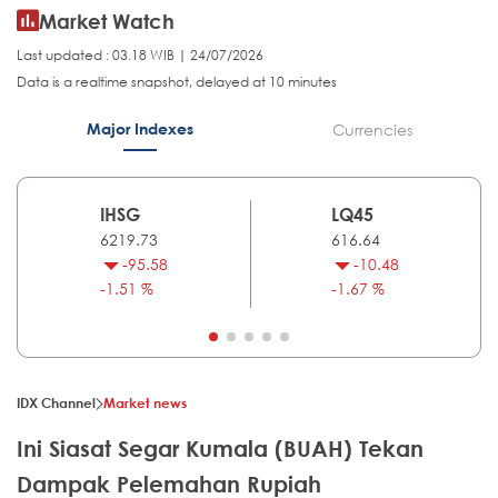
Market Watch
Last updated : 03.18 WIB | 24/07/2026
Data is a realtime snapshot, delayed at 10 minutes
Major Indexes
Currencies
IHSG
LQ45
6219.73
616.64
-95.58
-10.48
-1.51 %
-1.67 %
IDX Channel
Market news
Ini Siasat Segar Kumala (BUAH) Tekan
Dampak Pelemahan Rupiah