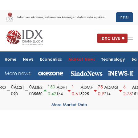
Install
Informasi ekonomi, saham dan keuangan dalam satu aplikasi.
Home
News
Economics
Market News
Technology
Ba
More news:
0
0
150
1
75
6
O
ACST
ADES
ADHI
ADMF
ADMG
ADM
0
0
0.42
0.61
0.9
2.73
90
35550
164
8225
214
1510
More Market Data