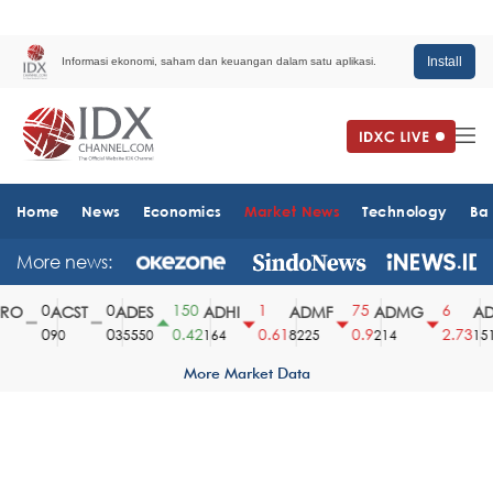
Install
Informasi ekonomi, saham dan keuangan dalam satu aplikasi.
Home
News
Economics
Market News
Technology
Ba
More news:
0
0
150
1
75
6
O
ACST
ADES
ADHI
ADMF
ADMG
ADM
0
0
0.42
0.61
0.9
2.73
90
35550
164
8225
214
1510
More Market Data