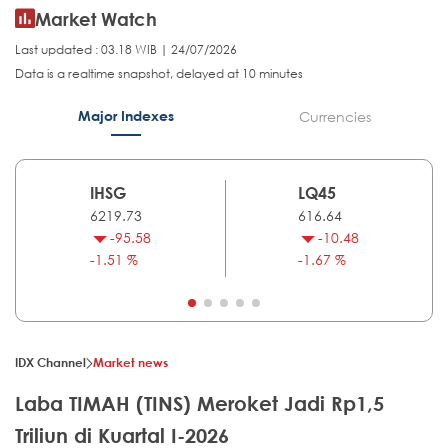
Market Watch
Last updated : 03.18 WIB | 24/07/2026
Data is a realtime snapshot, delayed at 10 minutes
Major Indexes
Currencies
IHSG
LQ45
6219.73
616.64
-95.58
-10.48
-1.51 %
-1.67 %
IDX Channel
Market news
Laba TIMAH (TINS) Meroket Jadi Rp1,5
Triliun di Kuartal I-2026