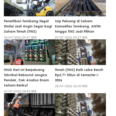
Penertiban Tambang Ilegal
Icip Peluang di Saham
Dinilai Jadi Angin Segar bagi
Komoditas Tambang, ANTM
Saham Timah (TINS)
hingga TINS Jadi Pilihan
30/07/2026 09:57 WIB
29/07/2026 09:27 WIB
IHSG Hari Ini Berpeluang
Timah (TINS) Raih Laba Bersih
Teknikal Rebound Jangka
Rp2,71 Triliun di Semester I-
Pendek, Cek Analisa Enam
2026
Saham Berikut
28/07/2026 22:30 WIB
29/07/2026 08:49 WIB