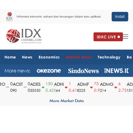
Install
Informasi ekonomi, saham dan keuangan dalam satu aplikasi.
Home
News
Economics
Market News
Technology
Ba
More news:
0
0
150
1
75
6
O
ACST
ADES
ADHI
ADMF
ADMG
ADM
0
0
0.42
0.61
0.9
2.73
90
35550
164
8225
214
1510
More Market Data