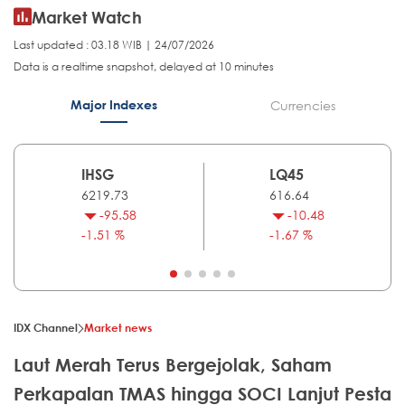
Market Watch
Last updated : 03.18 WIB | 24/07/2026
Data is a realtime snapshot, delayed at 10 minutes
Major Indexes
Currencies
IHSG
LQ45
6219.73
616.64
-95.58
-10.48
-1.51 %
-1.67 %
IDX Channel
Market news
Laut Merah Terus Bergejolak, Saham
Perkapalan TMAS hingga SOCI Lanjut Pesta