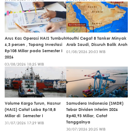
Arus Kas Operasi HAIS Tumbuh
Houthi Cegat 8 Tanker Minyak
6,3 persen , Topang Investasi
Arab Saudi, Disuruh Balik Arah
Rp108 Miliar pada Semester I
01/08/2026 20:03 WIB
2026
03/08/2026 18:25 WIB
Volume Kargo Turun, Hasnur
Samudera Indonesia (SMDR)
(HAIS) Catat Laba Rp18,8
Tebar Dividen Interim 2026
Miliar di Semester I
Rp40,93 Miliar, Catat
Tanggalnya
31/07/2026 17:29 WIB
30/07/2026 20:25 WIB