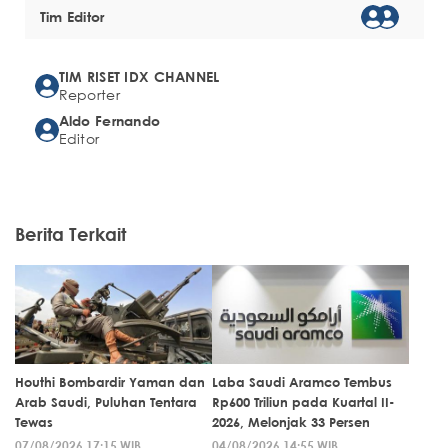
Tim Editor
TIM RISET IDX CHANNEL
Reporter
Aldo Fernando
Editor
Berita Terkait
Houthi Bombardir Yaman dan
Laba Saudi Aramco Tembus
Arab Saudi, Puluhan Tentara
Rp600 Triliun pada Kuartal II-
Tewas
2026, Melonjak 33 Persen
07/08/2026 17:15 WIB
04/08/2026 14:55 WIB