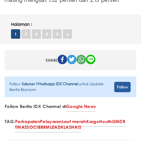
masing menguat 1,52 persen dan 2,15 persen.
Halaman :
1
2
3
4
5
6
SHARE
Follow
Saluran Whatsapp IDX Channel
untuk Update
Follow
Berita Ekonomi
Follow Berita IDX Channel di
Google News
TAG:
Perkapalan
Pelayaran
Laut merah
Kargo
Houthi
SMDR
TMAS
SOCI
BBRM
LEAD
KLAS
HAIS