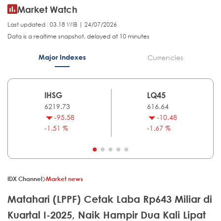
Market Watch
Last updated : 03.18 WIB | 24/07/2026
Data is a realtime snapshot, delayed at 10 minutes
Major Indexes
Currencies
IHSG
LQ45
6219.73
616.64
-95.58
-10.48
-1.51 %
-1.67 %
IDX Channel
Market news
Matahari (LPPF) Cetak Laba Rp643 Miliar di
Kuartal I-2025, Naik Hampir Dua Kali Lipat