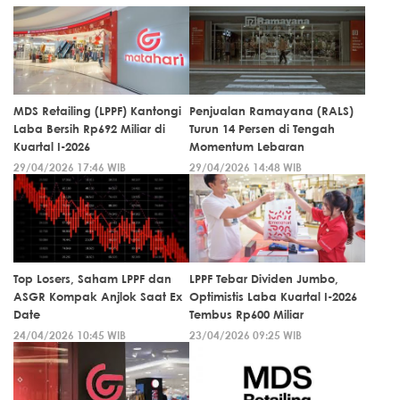
MDS Retailing (LPPF) Kantongi
Penjualan Ramayana (RALS)
Laba Bersih Rp692 Miliar di
Turun 14 Persen di Tengah
Kuartal I-2026
Momentum Lebaran
29/04/2026 17:46 WIB
29/04/2026 14:48 WIB
Top Losers, Saham LPPF dan
LPPF Tebar Dividen Jumbo,
ASGR Kompak Anjlok Saat Ex
Optimistis Laba Kuartal I-2026
Date
Tembus Rp600 Miliar
24/04/2026 10:45 WIB
23/04/2026 09:25 WIB