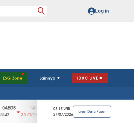
Log in
ESG Zone
Lainnya
IDXC LIVE
GS
AGII
AGRO
AGRS
AHAP
AIM
1
100
4
0
2
03.15 WIB
Lihat Data Pasar
2.27%
3.39%
2.63%
0%
2.04%
2850
148
24/07/2026
62
96
360