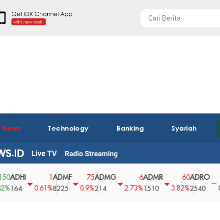
t News
Technology
Banking
Syariah
HI
ADMF
ADMG
ADMR
ADRO
AE
1
75
6
60
0
0.61%
0.9%
2.73%
3.82%
0%
4
8225
214
1510
2540
43