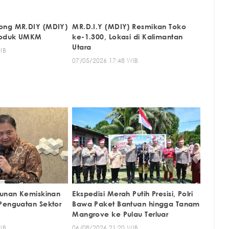
ong MR.DIY (MDIY)
MR.D.I.Y (MDIY) Resmikan Toko
Produk UMKM
ke-1.300, Lokasi di Kalimantan
Utara
IB
07/05/2026 17:48 WIB
runan Kemiskinan
Ekspedisi Merah Putih Presisi, Polri
Penguatan Sektor
Bawa Paket Bantuan hingga Tanam
Mangrove ke Pulau Terluar
IB
06/08/2026 21:20 WIB