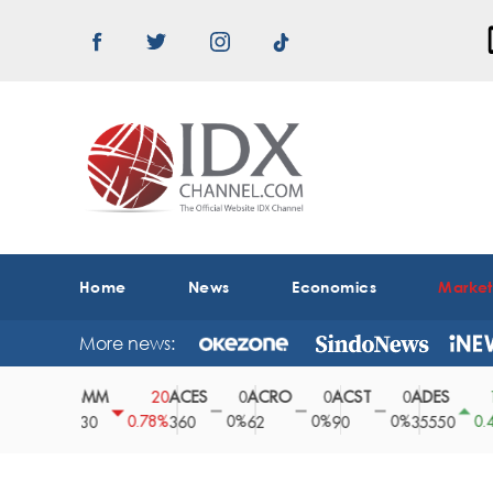
Home
News
Economics
Marke
More news:
ABMM
ACES
ACRO
ACST
ADES
AD
0
20
0
0
0
150
0%
0.78%
0%
0%
0%
0.42%
2530
360
62
90
35550
16