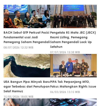
BACH Sebut GTP Perkuat Posisi
Pengelola RS Mata JEC (JECX)
Fundamental usai Jadi
Resmi Listing, Pemegang
Pemegang Saham Pengendali
Saham Pengendali Lock Up
Setahun
08/07/2026 12:32 WIB
07/07/2026 12:38 WIB
UEA Bangun Pipa Minyak Baru
PIPA Tak Perpanjang MTO,
agar Terbebas dari Penutupan
Fokus Matangkan Rights Issue
Selat Hormuz
06/03/2026 13:15 WIB
15/05/2026 18:05 WIB