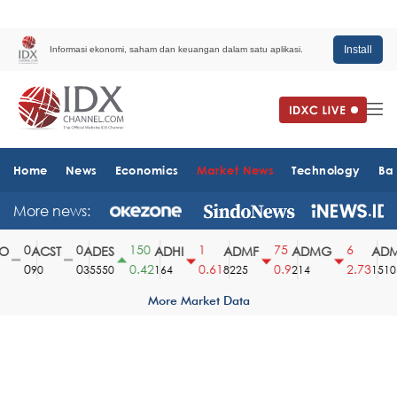
Install
Informasi ekonomi, saham dan keuangan dalam satu aplikasi.
Home
News
Economics
Market News
Technology
Ba
More news:
0
0
150
1
75
6
ACST
ADES
ADHI
ADMF
ADMG
ADMR
0
0
0.42
0.61
0.9
2.73
90
35550
164
8225
214
1510
More Market Data