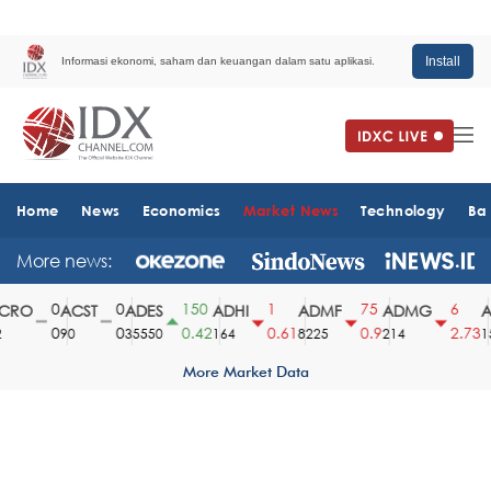
Install
Informasi ekonomi, saham dan keuangan dalam satu aplikasi.
Home
News
Economics
Market News
Technology
Ba
More news:
0
0
150
1
75
6
RO
ACST
ADES
ADHI
ADMF
ADMG
AD
0
0
0.42
0.61
0.9
2.73
90
35550
164
8225
214
151
More Market Data