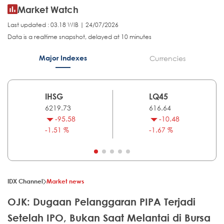
Market Watch
Last updated : 03.18 WIB | 24/07/2026
Data is a realtime snapshot, delayed at 10 minutes
Major Indexes
Currencies
IHSG
LQ45
6219.73
616.64
-95.58
-10.48
-1.51 %
-1.67 %
IDX Channel
Market news
OJK: Dugaan Pelanggaran PIPA Terjadi
Setelah IPO, Bukan Saat Melantai di Bursa