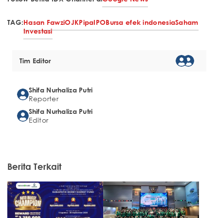
TAG:
Hasan Fawzi
OJK
Pipa
IPO
Bursa efek indonesia
Saham
Investasi
Tim Editor
Shifa Nurhaliza Putri
Reporter
Shifa Nurhaliza Putri
Editor
Berita Terkait