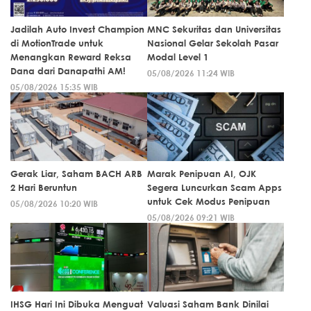
Jadilah Auto Invest Champion
MNC Sekuritas dan Universitas
di MotionTrade untuk
Nasional Gelar Sekolah Pasar
Menangkan Reward Reksa
Modal Level 1
Dana dari Danapathi AM!
05/08/2026 11:24 WIB
05/08/2026 15:35 WIB
Gerak Liar, Saham BACH ARB
Marak Penipuan AI, OJK
2 Hari Beruntun
Segera Luncurkan Scam Apps
untuk Cek Modus Penipuan
05/08/2026 10:20 WIB
05/08/2026 09:21 WIB
IHSG Hari Ini Dibuka Menguat
Valuasi Saham Bank Dinilai