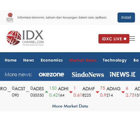
Install
Informasi ekonomi, saham dan keuangan dalam satu aplikasi.
Home
News
Economics
Market News
Technology
Ba
More news:
0
0
150
1
75
6
O
ACST
ADES
ADHI
ADMF
ADMG
ADM
0
0
0.42
0.61
0.9
2.73
90
35550
164
8225
214
1510
More Market Data