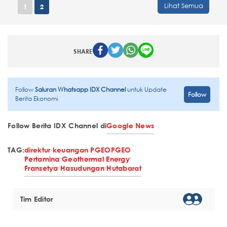
Lihat Semua
1
2
SHARE
Follow
Saluran Whatsapp IDX Channel
untuk Update
Follow
Berita Ekonomi
Follow Berita IDX Channel di
Google News
TAG:
direktur keuangan PGEO
PGEO
Pertamina Geothermal Energy
Fransetya Hasudungan Hutabarat
Tim Editor