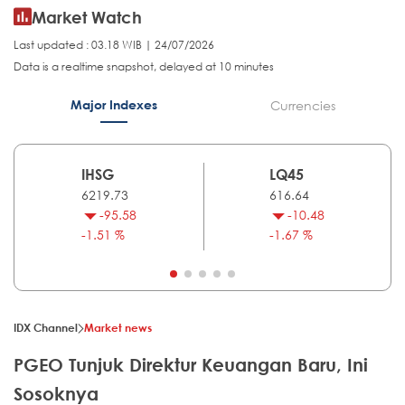
Market Watch
Last updated : 03.18 WIB | 24/07/2026
Data is a realtime snapshot, delayed at 10 minutes
Major Indexes
Currencies
IHSG
LQ45
6219.73
616.64
-95.58
-10.48
-1.51 %
-1.67 %
IDX Channel
Market news
PGEO Tunjuk Direktur Keuangan Baru, Ini
Sosoknya