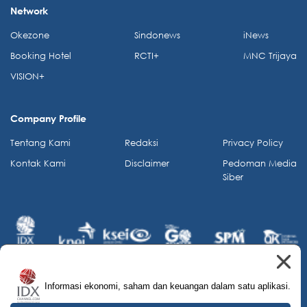
Network
Okezone
Sindonews
iNews
Booking Hotel
RCTI+
MNC Trijaya
VISION+
Company Profile
Tentang Kami
Redaksi
Privacy Policy
Kontak Kami
Disclaimer
Pedoman Media
Siber
Informasi ekonomi, saham dan keuangan dalam satu aplikasi.
© 2026 IDX Channel. All Rights Reserved.