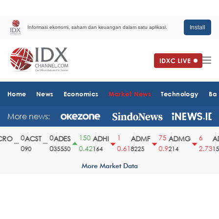
Install
Informasi ekonomi, saham dan keuangan dalam satu aplikasi.
Home
News
Economics
Market News
Technology
Ba
More news:
0
0
150
1
75
6
RO
ACST
ADES
ADHI
ADMF
ADMG
AD
0
0
0.42
0.61
0.9
2.73
90
35550
164
8225
214
151
More Market Data