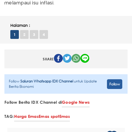
melampaui isu inflasi.
Halaman :
1
2
3
4
SHARE
Follow
Saluran Whatsapp IDX Channel
untuk Update
Follow
Berita Ekonomi
Follow Berita IDX Channel di
Google News
TAG:
Harga Emas
Emas spot
Emas