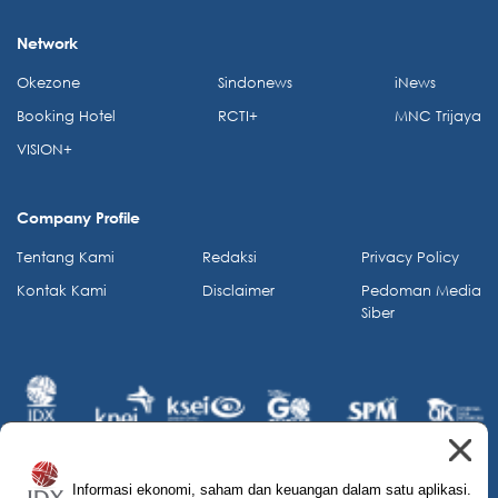
Network
Okezone
Sindonews
iNews
Booking Hotel
RCTI+
MNC Trijaya
VISION+
Company Profile
Tentang Kami
Redaksi
Privacy Policy
Kontak Kami
Disclaimer
Pedoman Media
Siber
Informasi ekonomi, saham dan keuangan dalam satu aplikasi.
© 2026 IDX Channel. All Rights Reserved.