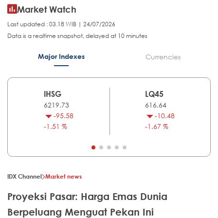
Market Watch
Last updated : 03.18 WIB | 24/07/2026
Data is a realtime snapshot, delayed at 10 minutes
Major Indexes
Currencies
IHSG
LQ45
6219.73
616.64
-95.58
-10.48
-1.51 %
-1.67 %
IDX Channel
Market news
Proyeksi Pasar: Harga Emas Dunia
Berpeluang Menguat Pekan Ini