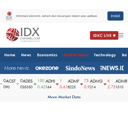
Install
Informasi ekonomi, saham dan keuangan dalam satu aplikasi.
Home
News
Economics
Market News
Technology
Ba
More news:
0
0
150
1
75
6
ACST
ADES
ADHI
ADMF
ADMG
ADMR
0
0
0.42
0.61
0.9
2.73
90
35550
164
8225
214
1510
More Market Data