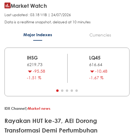
Market Watch
Last updated : 03.18 WIB | 24/07/2026
Data is a realtime snapshot, delayed at 10 minutes
Major Indexes
Currencies
IHSG
LQ45
6219.73
616.64
-95.58
-10.48
-1.51 %
-1.67 %
IDX Channel
Market news
Rayakan HUT ke-37, AEI Dorong
Transformasi Demi Pertumbuhan