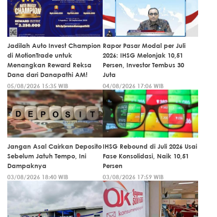
Jadilah Auto Invest Champion
Rapor Pasar Modal per Juli
di MotionTrade untuk
2026: IHSG Melonjak 10,51
Menangkan Reward Reksa
Persen, Investor Tembus 30
Dana dari Danapathi AM!
Juta
05/08/2026 15:35 WIB
04/08/2026 17:06 WIB
Jangan Asal Cairkan Deposito
IHSG Rebound di Juli 2026 Usai
Sebelum Jatuh Tempo, Ini
Fase Konsolidasi, Naik 10,51
Dampaknya
Persen
03/08/2026 18:40 WIB
03/08/2026 17:59 WIB