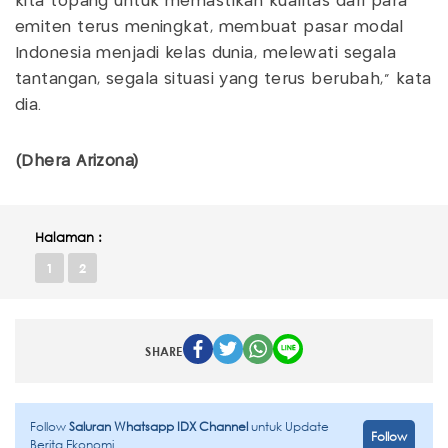
kita topang untuk memastikan kualitas dari para
emiten terus meningkat, membuat pasar modal
Indonesia menjadi kelas dunia, melewati segala
tantangan, segala situasi yang terus berubah," kata
dia.
(Dhera Arizona)
Halaman :
1
2
SHARE
Follow
Saluran Whatsapp IDX Channel
untuk Update
Follow
Berita Ekonomi