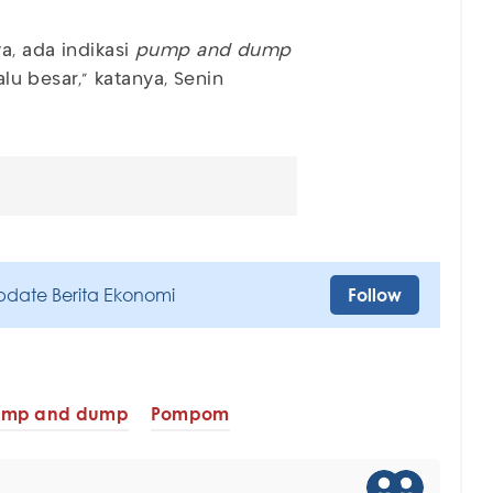
a, ada indikasi
pump and dump
alu besar,” katanya, Senin
pdate Berita Ekonomi
Follow
ump and dump
Pompom