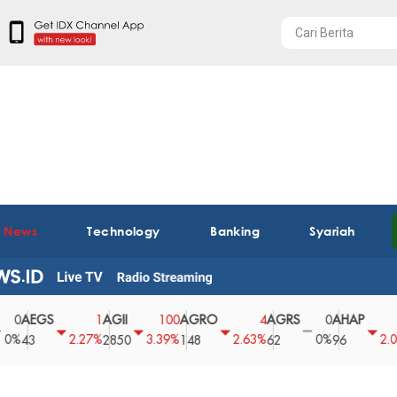
t News
Technology
Banking
Syariah
EGS
AGII
AGRO
AGRS
AHAP
AI
1
100
4
0
2
2.27%
3.39%
2.63%
0%
2.04%
3
2850
148
62
96
36