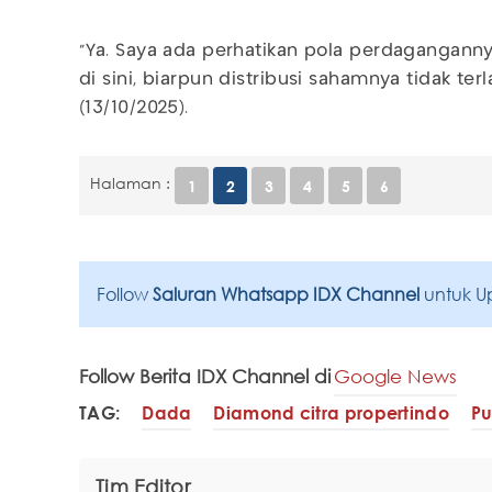
“Ya. Saya ada perhatikan pola perdaganganny
di sini, biarpun distribusi sahamnya tidak terl
(13/10/2025).
Halaman :
1
2
3
4
5
6
Follow
Saluran Whatsapp IDX Channel
untuk U
Follow Berita IDX Channel di
Google News
TAG:
Dada
Diamond citra propertindo
P
Tim Editor