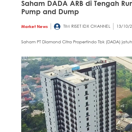
Saham DADA ARB di Tengah Rumo
Pump and Dump
TIM RISET IDX CHANNEL
13/10/2
Market News
Saham PT Diamond Citra Propertindo Tbk (DADA) jatu