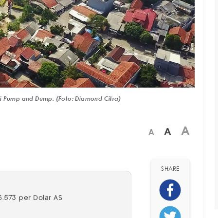
i Pump and Dump. (Foto: Diamond Citra)
A
A
A
SHARE
6.573 per Dolar AS