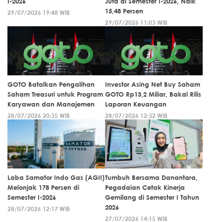
I-2026
Juta di Semester I-2026, Naik
15,48 Persen
29/07/2026 19:48 WIB
29/07/2026 11:03 WIB
GOTO Batalkan Pengalihan
Investor Asing Net Buy Saham
Saham Treasuri untuk Program
GOTO Rp13,2 Miliar, Bakal Rilis
Karyawan dan Manajemen
Laporan Keuangan
28/07/2026 20:35 WIB
28/07/2026 12:32 WIB
Laba Samator Indo Gas (AGII)
Tumbuh Bersama Danantara,
Melonjak 178 Persen di
Pegadaian Cetak Kinerja
Semester I-2026
Gemilang di Semester I Tahun
2026
28/07/2026 12:17 WIB
27/07/2026 14:15 WIB