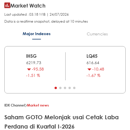
Market Watch
Last updated : 03.18 WIB | 24/07/2026
Data is a realtime snapshot, delayed at 10 minutes
Major Indexes
Currencies
IHSG
LQ45
6219.73
616.64
-95.58
-10.48
-1.51 %
-1.67 %
IDX Channel
Market news
Saham GOTO Melonjak usai Cetak Laba
Perdana di Kuartal I-2026