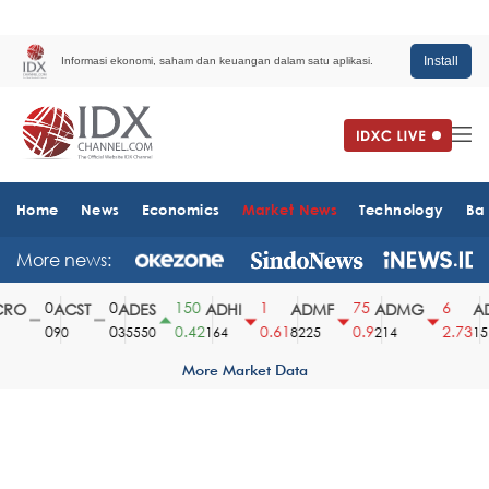
Install
Informasi ekonomi, saham dan keuangan dalam satu aplikasi.
Home
News
Economics
Market News
Technology
Ba
More news:
0
0
150
1
75
6
O
ACST
ADES
ADHI
ADMF
ADMG
AD
0
0
0.42
0.61
0.9
2.73
90
35550
164
8225
214
1510
More Market Data