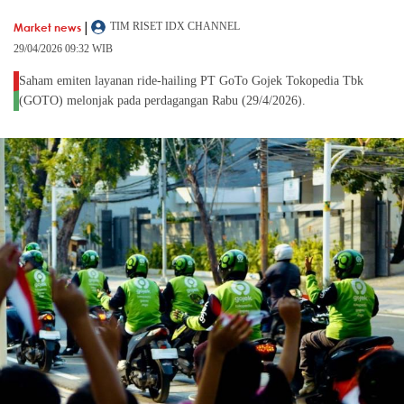
|
Market news
TIM RISET IDX CHANNEL
29/04/2026 09:32 WIB
Saham emiten layanan ride-hailing PT GoTo Gojek Tokopedia Tbk
(GOTO) melonjak pada perdagangan Rabu (29/4/2026).