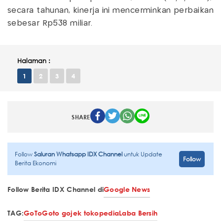
secara tahunan, kinerja ini mencerminkan perbaikan
sebesar Rp538 miliar.
Halaman :
1
2
3
4
SHARE
Follow
Saluran Whatsapp IDX Channel
untuk Update
Follow
Berita Ekonomi
Follow Berita IDX Channel di
Google News
TAG:
GoTo
Goto gojek tokopedia
Laba Bersih