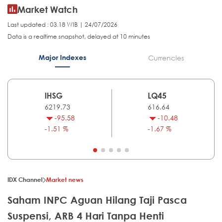
Market Watch
Last updated : 03.18 WIB | 24/07/2026
Data is a realtime snapshot, delayed at 10 minutes
Major Indexes
Currencies
IHSG
LQ45
6219.73
616.64
-95.58
-10.48
-1.51 %
-1.67 %
IDX Channel
Market news
Saham INPC Aguan Hilang Taji Pasca
Suspensi, ARB 4 Hari Tanpa Henti