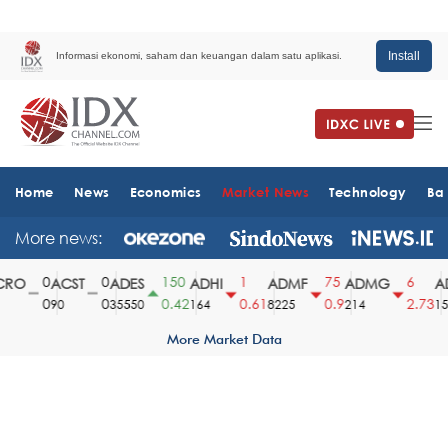
Install
Informasi ekonomi, saham dan keuangan dalam satu aplikasi.
Home
News
Economics
Market News
Technology
Ba
More news:
0
0
150
1
75
6
RO
ACST
ADES
ADHI
ADMF
ADMG
AD
0
0
0.42
0.61
0.9
2.73
90
35550
164
8225
214
151
More Market Data