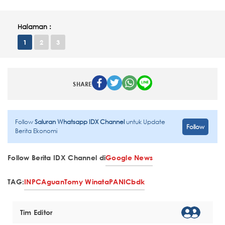
Halaman :
1
2
3
SHARE
Follow
Saluran Whatsapp IDX Channel
untuk Update
Follow
Berita Ekonomi
Follow Berita IDX Channel di
Google News
TAG:
INPC
Aguan
Tomy Winata
PANI
Cbdk
Tim Editor