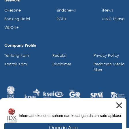
Okezone
Sindonews
iNews
Booking Hotel
RCTI+
MNC Trijaya
VISION+
Company Profile
Tentang Kami
Redaksi
Privacy Policy
Kontak Kami
Disclaimer
Pedoman Media
Siber
Informasi ekonomi, saham dan keuangan dalam satu aplikasi.
© 2026 IDX Channel. All Rights Reserved.
Open in App