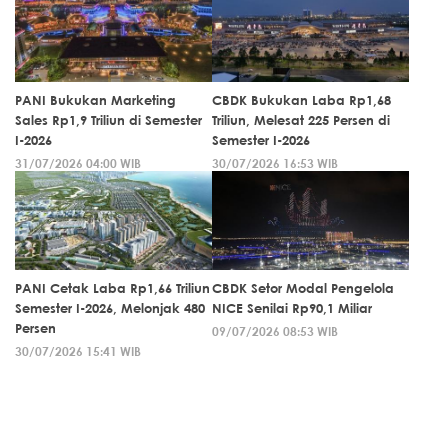
PANI Bukukan Marketing
CBDK Bukukan Laba Rp1,68
Sales Rp1,9 Triliun di Semester
Triliun, Melesat 225 Persen di
I-2026
Semester I-2026
31/07/2026 04:00 WIB
30/07/2026 16:53 WIB
PANI Cetak Laba Rp1,66 Triliun
CBDK Setor Modal Pengelola
Semester I-2026, Melonjak 480
NICE Senilai Rp90,1 Miliar
Persen
09/07/2026 08:53 WIB
30/07/2026 15:41 WIB