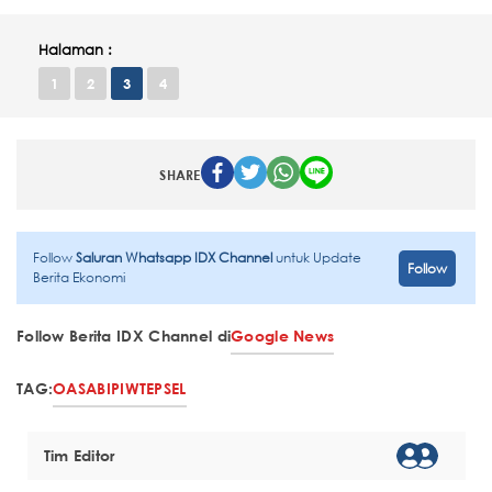
Halaman :
1
2
3
4
SHARE
Follow
Saluran Whatsapp IDX Channel
untuk Update
Follow
Berita Ekonomi
Follow Berita IDX Channel di
Google News
TAG:
OASA
BIPI
WTE
PSEL
Tim Editor