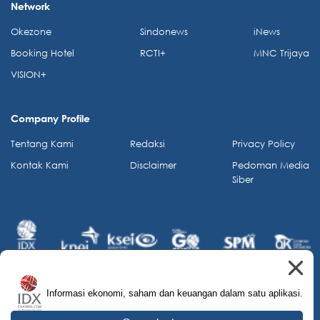
Network
Okezone
Sindonews
iNews
Booking Hotel
RCTI+
MNC Trijaya
VISION+
Company Profile
Tentang Kami
Redaksi
Privacy Policy
Kontak Kami
Disclaimer
Pedoman Media
Siber
Informasi ekonomi, saham dan keuangan dalam satu aplikasi.
© 2026 IDX Channel. All Rights Reserved.