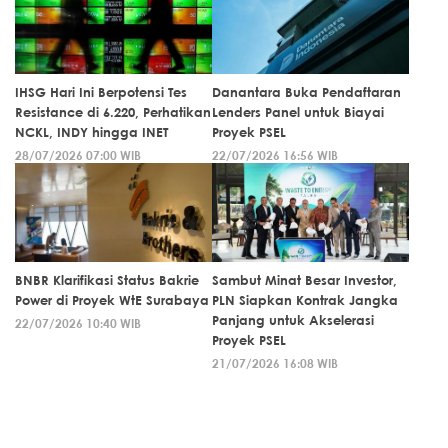
IHSG Hari Ini Berpotensi Tes
Danantara Buka Pendaftaran
Resistance di 6.220, Perhatikan
Lenders Panel untuk Biayai
NCKL, INDY hingga INET
Proyek PSEL
28/07/2026 07:00 WIB
22/07/2026 16:56 WIB
BNBR Klarifikasi Status Bakrie
Sambut Minat Besar Investor,
Power di Proyek WtE Surabaya
PLN Siapkan Kontrak Jangka
Panjang untuk Akselerasi
22/07/2026 10:40 WIB
Proyek PSEL
21/07/2026 16:08 WIB