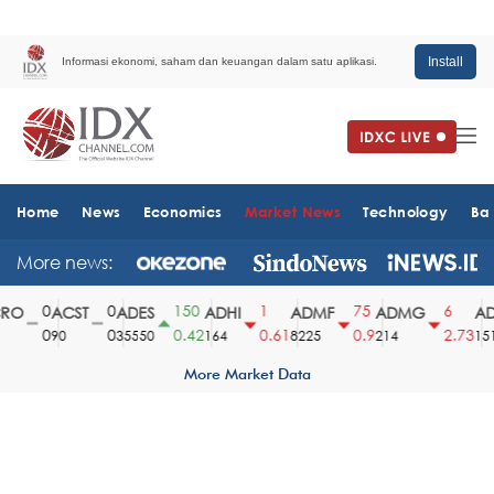
Install
Informasi ekonomi, saham dan keuangan dalam satu aplikasi.
Home
News
Economics
Market News
Technology
Ba
More news:
0
0
150
1
75
6
O
ACST
ADES
ADHI
ADMF
ADMG
AD
0
0
0.42
0.61
0.9
2.73
90
35550
164
8225
214
1510
More Market Data