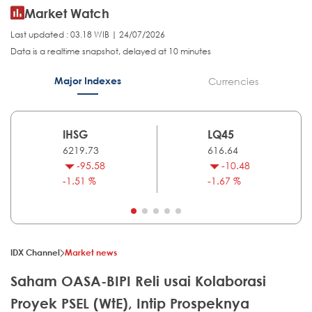
Market Watch
Last updated : 03.18 WIB | 24/07/2026
Data is a realtime snapshot, delayed at 10 minutes
Major Indexes
Currencies
IHSG
LQ45
6219.73
616.64
-95.58
-10.48
-1.51 %
-1.67 %
IDX Channel
Market news
Saham OASA-BIPI Reli usai Kolaborasi
Proyek PSEL (WtE), Intip Prospeknya