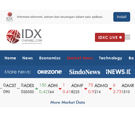
Install
Informasi ekonomi, saham dan keuangan dalam satu aplikasi.
Home
News
Economics
Market News
Technology
Ba
More news:
0
0
150
1
75
6
ACST
ADES
ADHI
ADMF
ADMG
ADMR
0
0
0.42
0.61
0.9
2.73
90
35550
164
8225
214
1510
More Market Data