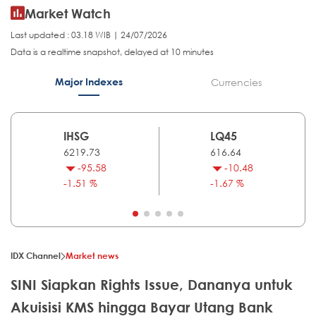
Market Watch
Last updated : 03.18 WIB | 24/07/2026
Data is a realtime snapshot, delayed at 10 minutes
Major Indexes
Currencies
IHSG
LQ45
6219.73
616.64
-95.58
-10.48
-1.51 %
-1.67 %
IDX Channel
Market news
SINI Siapkan Rights Issue, Dananya untuk
Akuisisi KMS hingga Bayar Utang Bank