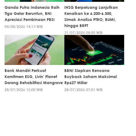
Ganda Putra Indonesia Raih
IHSG Berpeluang Lanjutkan
Tiga Gelar Beruntun, BNI
Kenaikan ke 6.200-6.300,
Apresiasi Pembinaan PBSI
Simak Analisa PTRO, BUMI,
hingga BRPT
04/08/2026 14:13 WIB
31/07/2026 08:00 WIB
Bank Mandiri Perkuat
BBNI Siapkan Rencana
Komitmen ESG, Livin' Planet
Buyback Saham Maksimal
Dorong Rehabilitasi Mangrove
Rp627 Miliar
28/07/2026 15:00 WIB
28/07/2026 07:01 WIB