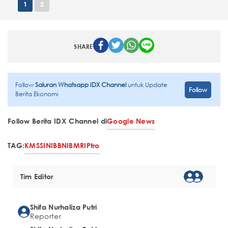
1
2
SHARE
Follow
Saluran Whatsapp IDX Channel
untuk Update
Follow
Berita Ekonomi
Follow Berita IDX Channel di
Google News
TAG:
KMS
SINI
BBNI
BMRI
Ptro
Tim Editor
Shifa Nurhaliza Putri
Reporter