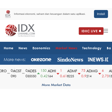
Install
Informasi ekonomi, saham dan keuangan dalam satu aplikasi.
Home
News
Economics
Market News
Technology
Ba
More news:
0
0
150
1
75
6
RO
ACST
ADES
ADHI
ADMF
ADMG
AD
0
0
0.42
0.61
0.9
2.73
90
35550
164
8225
214
151
More Market Data