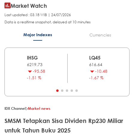
Market Watch
Last updated : 03.18 WIB | 24/07/2026
Data is a realtime snapshot, delayed at 10 minutes
Major Indexes
Currencies
IHSG
LQ45
6219.73
616.64
-95.58
-10.48
-1.51 %
-1.67 %
IDX Channel
Market news
SMSM Tetapkan Sisa Dividen Rp230 Miliar
untuk Tahun Buku 2025