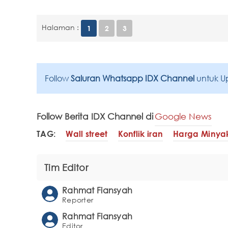
Halaman :
1
2
3
Follow
Saluran Whatsapp IDX Channel
untuk U
Follow Berita IDX Channel di
Google News
TAG:
Wall street
Konflik iran
Harga Minya
Tim Editor
Rahmat Fiansyah
Reporter
Rahmat Fiansyah
Editor