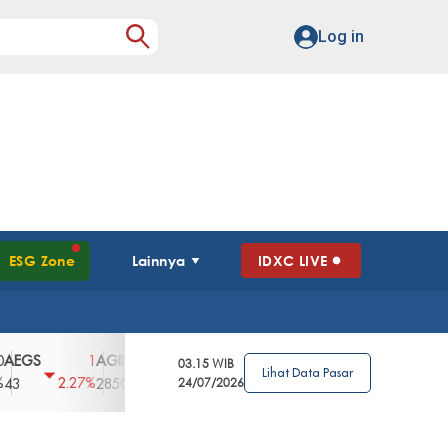
Log in
ESG Zone
Lainnya
IDXC LIVE
S
AGII
AGRO
AGRS
AHAP
AIMS
1
100
4
0
2
03.15 WIB
Lihat Data Pasar
2.27%
3.39%
2.63%
0%
2.04%
2850
148
24/07/2026
62
96
360