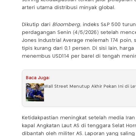
arteri utama distribusi minyak global.
Dikutip dari
Bloomberg
, indeks S&P 500 turu
perdagangan Senin (4/5/2026) setelah mencet
Jones Industrial Average melemah 174 poin
tipis kurang dari 0,1 persen. Di sisi lain, har
menembus USD114 per barel di tengah menin
Baca Juga:
Wall Street Menutup Akhir Pekan Ini di L
Ketidakpastian meningkat setelah media Ira
kapal Angkatan Laut AS di tenggara Selat Ho
dibantah oleh militer AS. Laporan yang sali