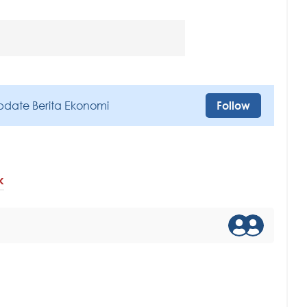
pdate Berita Ekonomi
Follow
k