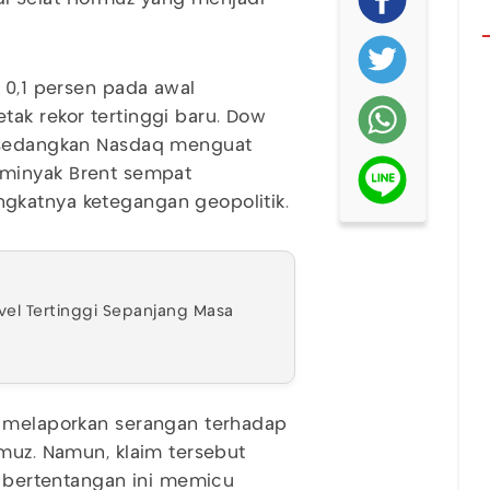
n 0,1 persen pada awal
ak rekor tertinggi baru. Dow
, sedangkan Nasdaq menguat
ga minyak Brent sempat
gkatnya ketegangan geopolitik.
evel Tertinggi Sepanjang Masa
n melaporkan serangan terhadap
rmuz. Namun, klaim tersebut
ng bertentangan ini memicu