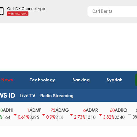
t News
Technology
Banking
Syariah
I
ADMF
ADMG
ADMR
ADRO
AEG
1
75
6
60
0
0.61%
0.9%
2.73%
3.82%
0%
8225
214
1510
2540
43