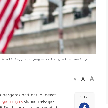
at level tertinggi sepanjang masa di tengah kenaikan harga
A
A
A
) bergerak hati-hati di dekat
SHARE
arga minyak
dunia melonjak
n di Selat Hormuz yang menjadi