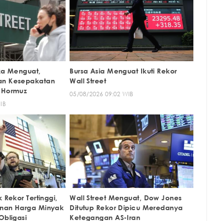
uka Menguat,
Bursa Asia Menguat Ikuti Rekor
an Kesepakatan
Wall Street
 Hormuz
05/08/2026 09:02 WIB
IB
 Rekor Tertinggi,
Wall Street Menguat, Dow Jones
unan Harga Minyak
Ditutup Rekor Dipicu Meredanya
Obligasi
Ketegangan AS-Iran