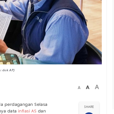
o: dok AP)
A
A
A
a perdagangan Selasa
SHARE
inya data
inflasi AS
dan