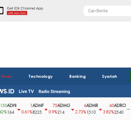
t News
Technology
Banking
Syariah
HI
ADMF
ADMG
ADMR
ADRO
AE
1
75
6
60
0
0.61%
0.9%
2.73%
3.82%
0%
4
8225
214
1510
2540
43