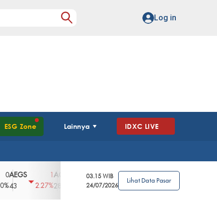
Log in
ESG Zone
Lainnya
IDXC LIVE
GS
AGII
AGRO
AGRS
AHAP
AIM
1
100
4
0
2
03.15 WIB
Lihat Data Pasar
2.27%
3.39%
2.63%
0%
2.04%
2850
148
24/07/2026
62
96
360