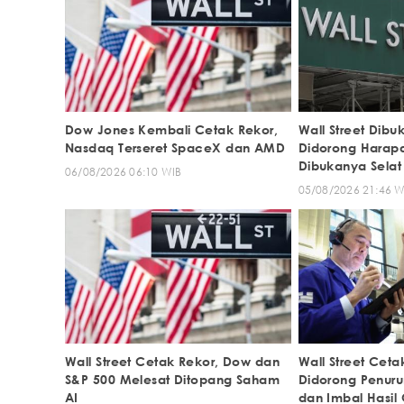
Dow Jones Kembali Cetak Rekor,
Wall Street Dib
Nasdaq Terseret SpaceX dan AMD
Didorong Harap
Dibukanya Selat
06/08/2026 06:10 WIB
05/08/2026 21:46 W
Wall Street Cetak Rekor, Dow dan
Wall Street Cetak
S&P 500 Melesat Ditopang Saham
Didorong Penur
AI
dan Imbal Hasil 