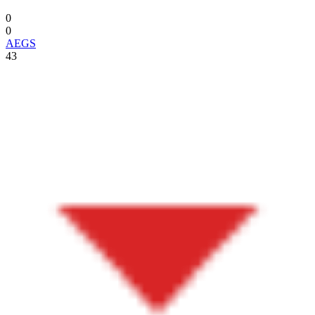
0
0
AEGS
43