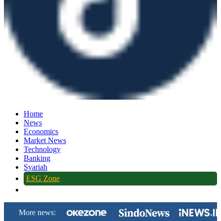
Home
News
Economics
Market News
Technology
Banking
Syariah
ESG Zone
More news: