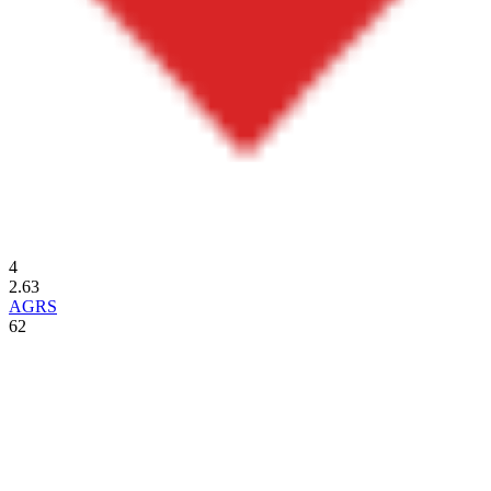
4
2.63
AGRS
62