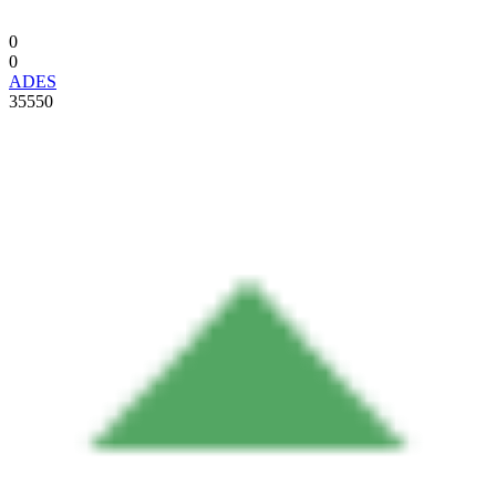
0
0
ADES
35550