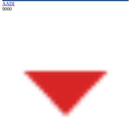
AADI
9000