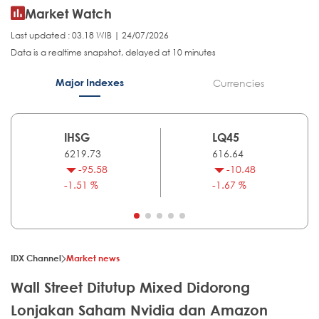
Market Watch
Last updated : 03.18 WIB | 24/07/2026
Data is a realtime snapshot, delayed at 10 minutes
Major Indexes
Currencies
IHSG
LQ45
6219.73
616.64
-95.58
-10.48
-1.51 %
-1.67 %
IDX Channel
Market news
Wall Street Ditutup Mixed Didorong
Lonjakan Saham Nvidia dan Amazon