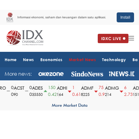
Install
Informasi ekonomi, saham dan keuangan dalam satu aplikasi.
Home
News
Economics
Market News
Technology
Ba
More news:
0
0
150
1
75
6
O
ACST
ADES
ADHI
ADMF
ADMG
ADM
0
0
0.42
0.61
0.9
2.73
90
35550
164
8225
214
1510
More Market Data