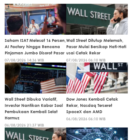
Saham ISAT Melesat 16 Persen,
Wall Street Ditutup Melemah,
AI Factory hingga Rencana
Pasar Mulai Bersikap Hati-Hati
Pinjaman Jumbo Disorot Pasar
usai Cetak Rekor
07/08/2026 14:36 WIB
07/08/2026 06:10 WIB
Wall Street Dibuka Variatif,
Dow Jones Kembali Cetak
Investor Nantikan Kabar Soal
Rekor, Nasdaq Terseret
Pembukaan Kembali Selat
SpaceX dan AMD
Hormuz
06/08/2026 06:10 WIB
06/08/2026 21:37 WIB