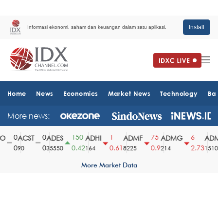
Install
Informasi ekonomi, saham dan keuangan dalam satu aplikasi.
Home
News
Economics
Market News
Technology
Ba
More news:
0
0
150
1
75
6
ACST
ADES
ADHI
ADMF
ADMG
ADM
0
0
0.42
0.61
0.9
2.73
90
35550
164
8225
214
1510
More Market Data