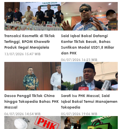
Transaksi Kosmetik di TikTok
Said Iqbal Bakal Datangi
Tertinggi, BPOM Khawatir
Kantor TikTok Besok, Bahas
Produk Ilegal Merajalela
Suntikan Modal USD1,5 Miliar
dan PHK
13/07/2026 15:47 WIB
06/07/2026 16:23 WIB
Dasco Panggil TikTok China
Soroti Isu PHK Massal, Said
hingga Tokopedia Bahas PHK
Iqbal Bakal Temui Manajemen
Massal
Tokopedia
06/07/2026 14:54 WIB
05/07/2026 19:06 WIB