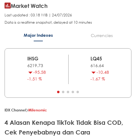
Market Watch
Last updated : 03.18 WIB | 24/07/2026
Data is a realtime snapshot, delayed at 10 minutes
Major Indexes
Currencies
IHSG
LQ45
6219.73
616.64
-95.58
-10.48
-1.51 %
-1.67 %
IDX Channel
Milenomic
4 Alasan Kenapa TikTok Tidak Bisa COD,
Cek Penyebabnya dan Cara