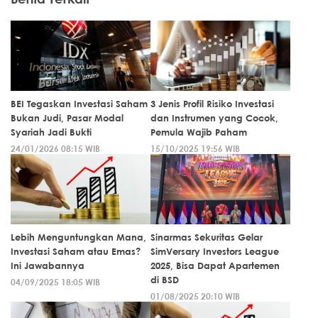
BEI Tegaskan Investasi Saham
3 Jenis Profil Risiko Investasi
Bukan Judi, Pasar Modal
dan Instrumen yang Cocok,
Syariah Jadi Bukti
Pemula Wajib Paham
24/01/2026 08:15 WIB
15/10/2025 19:56 WIB
Lebih Menguntungkan Mana,
Sinarmas Sekuritas Gelar
Investasi Saham atau Emas?
SimVersary Investors League
Ini Jawabannya
2025, Bisa Dapat Apartemen
di BSD
04/09/2025 18:05 WIB
01/08/2025 20:10 WIB