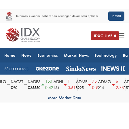
Install
Informasi ekonomi, saham dan keuangan dalam satu aplikasi.
Home
News
Economics
Market News
Technology
Ba
More news:
0
0
150
1
75
6
O
ACST
ADES
ADHI
ADMF
ADMG
AD
0
0
0.42
0.61
0.9
2.73
90
35550
164
8225
214
1510
More Market Data