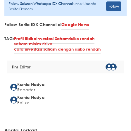
Follow
Saluran Whatsapp IDX Channel
untuk Update
Follow
Berita Ekonomi
Follow Berita IDX Channel di
Google News
TAG:
Profil Risiko
Investasi Saham
risiko rendah
saham minim risiko
cara investasi saham dengan risiko rendah
Tim Editor
Kurnia Nadya
Reporter
Kurnia Nadya
Editor
Berita Terkait