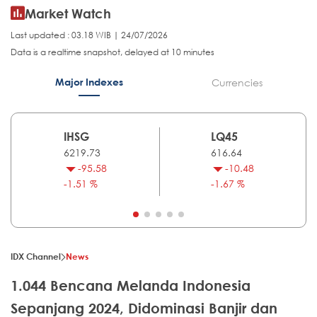
Market Watch
Last updated : 03.18 WIB | 24/07/2026
Data is a realtime snapshot, delayed at 10 minutes
Major Indexes
Currencies
IHSG
LQ45
6219.73
616.64
-95.58
-10.48
-1.51 %
-1.67 %
IDX Channel
News
1.044 Bencana Melanda Indonesia
Sepanjang 2024, Didominasi Banjir dan