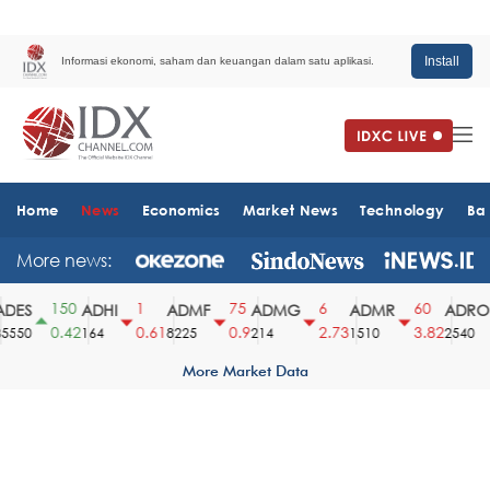
Install
Informasi ekonomi, saham dan keuangan dalam satu aplikasi.
Home
News
Economics
Market News
Technology
Ba
More news:
150
1
75
6
60
ES
ADHI
ADMF
ADMG
ADMR
ADRO
0.42
0.61
0.9
2.73
3.82
550
164
8225
214
1510
2540
More Market Data