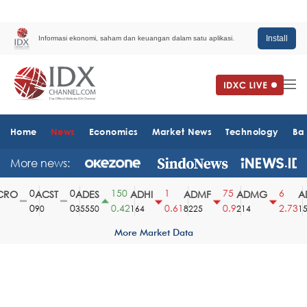
Install
Informasi ekonomi, saham dan keuangan dalam satu aplikasi.
Home
News
Economics
Market News
Technology
Ba
More news:
0
0
150
1
75
6
RO
ACST
ADES
ADHI
ADMF
ADMG
AD
0
0
0.42
0.61
0.9
2.73
90
35550
164
8225
214
151
More Market Data