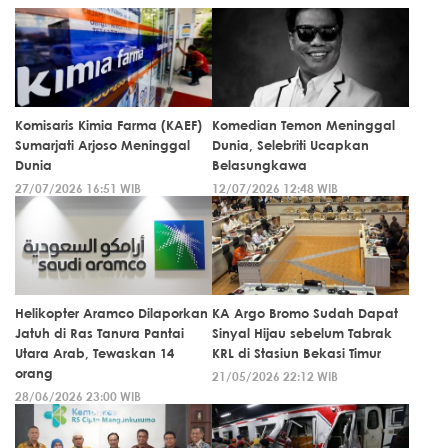
Komisaris Kimia Farma (KAEF)
Komedian Temon Meninggal
Sumarjati Arjoso Meninggal
Dunia, Selebriti Ucapkan
Dunia
Belasungkawa
27/07/2026 16:51 WIB
12/07/2026 12:48 WIB
Helikopter Aramco Dilaporkan
KA Argo Bromo Sudah Dapat
Jatuh di Ras Tanura Pantai
Sinyal Hijau sebelum Tabrak
Utara Arab, Tewaskan 14
KRL di Stasiun Bekasi Timur
orang
21/05/2026 22:12 WIB
28/06/2026 23:00 WIB