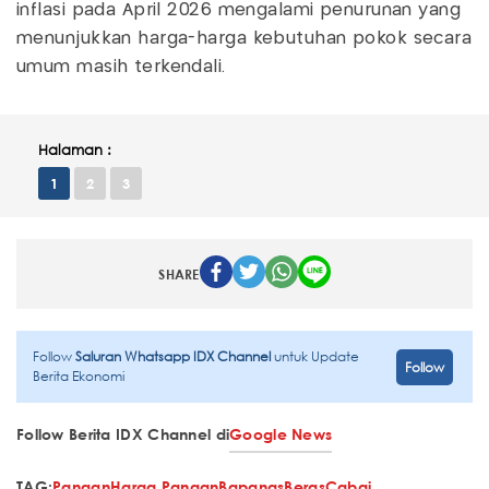
inflasi pada April 2026 mengalami penurunan yang
menunjukkan harga-harga kebutuhan pokok secara
umum masih terkendali.
Halaman :
1
2
3
SHARE
Follow
Saluran Whatsapp IDX Channel
untuk Update
Follow
Berita Ekonomi
Follow Berita IDX Channel di
Google News
TAG:
Pangan
Harga Pangan
Bapanas
Beras
Cabai