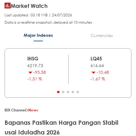
Market Watch
Last updated : 03.18 WIB | 24/07/2026
Data is a realtime snapshot, delayed at 10 minutes
Major Indexes
Currencies
IHSG
LQ45
6219.73
616.64
-95.58
-10.48
-1.51 %
-1.67 %
IDX Channel
News
Bapanas Pastikan Harga Pangan Stabil
usai Iduladha 2026