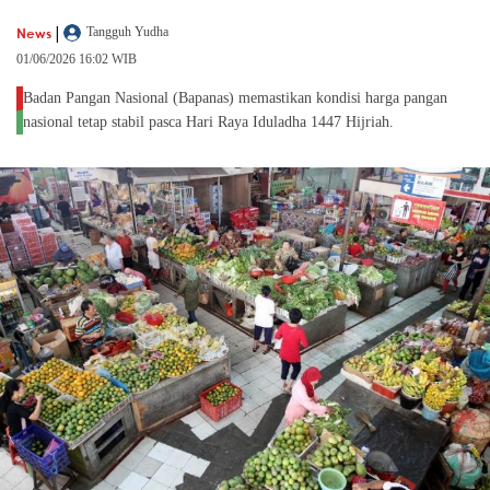
|
News
Tangguh Yudha
01/06/2026 16:02 WIB
Badan Pangan Nasional (Bapanas) memastikan kondisi harga pangan
nasional tetap stabil pasca Hari Raya Iduladha 1447 Hijriah.