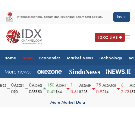
Install
Informasi ekonomi, saham dan keuangan dalam satu aplikasi.
Home
News
Economics
Market News
Technology
Ba
More news:
0
0
150
1
75
6
O
ACST
ADES
ADHI
ADMF
ADMG
ADM
0
0
0.42
0.61
0.9
2.73
90
35550
164
8225
214
1510
More Market Data