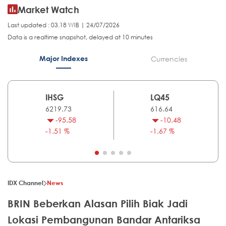
Market Watch
Last updated : 03.18 WIB | 24/07/2026
Data is a realtime snapshot, delayed at 10 minutes
Major Indexes
Currencies
IHSG
LQ45
6219.73
616.64
-95.58
-10.48
-1.51 %
-1.67 %
IDX Channel
News
BRIN Beberkan Alasan Pilih Biak Jadi
Lokasi Pembangunan Bandar Antariksa