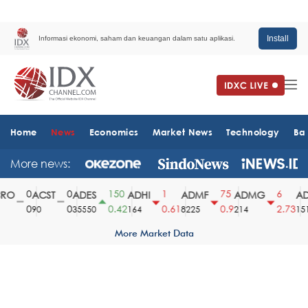
Install
Informasi ekonomi, saham dan keuangan dalam satu aplikasi.
Home
News
Economics
Market News
Technology
Ba
More news:
0
0
150
1
75
6
O
ACST
ADES
ADHI
ADMF
ADMG
AD
0
0
0.42
0.61
0.9
2.73
90
35550
164
8225
214
1510
More Market Data