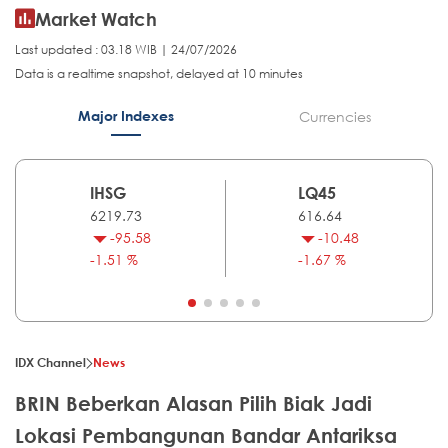
Market Watch
Last updated : 03.18 WIB | 24/07/2026
Data is a realtime snapshot, delayed at 10 minutes
Major Indexes
Currencies
IHSG
LQ45
6219.73
616.64
-95.58
-10.48
-1.51 %
-1.67 %
IDX Channel
News
BRIN Beberkan Alasan Pilih Biak Jadi
Lokasi Pembangunan Bandar Antariksa