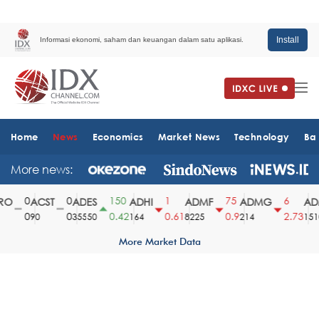
Install
Informasi ekonomi, saham dan keuangan dalam satu aplikasi.
Home
News
Economics
Market News
Technology
Ba
More news:
0
0
150
1
75
6
O
ACST
ADES
ADHI
ADMF
ADMG
ADM
0
0
0.42
0.61
0.9
2.73
90
35550
164
8225
214
1510
More Market Data