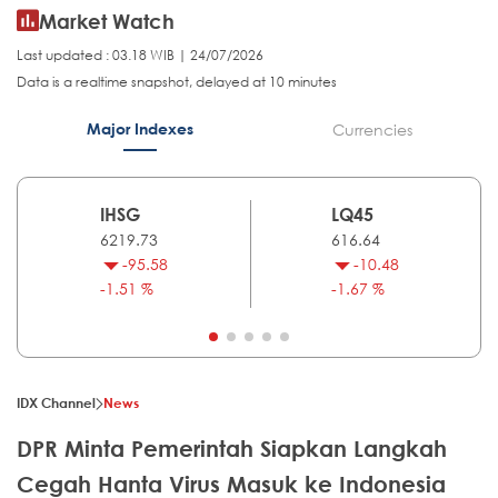
Market Watch
Last updated : 03.18 WIB | 24/07/2026
Data is a realtime snapshot, delayed at 10 minutes
Major Indexes
Currencies
IHSG
LQ45
6219.73
616.64
-95.58
-10.48
-1.51 %
-1.67 %
IDX Channel
News
DPR Minta Pemerintah Siapkan Langkah
Cegah Hanta Virus Masuk ke Indonesia