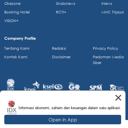
Okezone
Sindonews
iNews
Booking Hotel
RCTI+
MNC Trijaya
VISION+
Company Profile
Tentang Kami
Redaksi
Privacy Policy
Kontak Kami
Disclaimer
Pedoman Media
Siber
Informasi ekonomi, saham dan keuangan dalam satu aplikasi.
© 2026 IDX Channel. All Rights Reserved.
Open in App