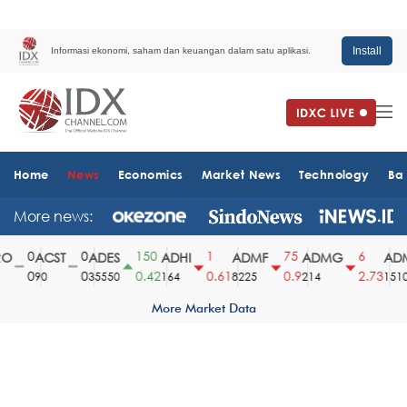
Install
Informasi ekonomi, saham dan keuangan dalam satu aplikasi.
Home
News
Economics
Market News
Technology
Ba
More news:
0
0
150
1
75
6
O
ACST
ADES
ADHI
ADMF
ADMG
ADM
0
0
0.42
0.61
0.9
2.73
90
35550
164
8225
214
1510
More Market Data