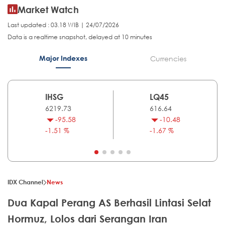
Market Watch
Last updated : 03.18 WIB | 24/07/2026
Data is a realtime snapshot, delayed at 10 minutes
Major Indexes
Currencies
IHSG
LQ45
6219.73
616.64
-95.58
-10.48
-1.51 %
-1.67 %
IDX Channel
News
Dua Kapal Perang AS Berhasil Lintasi Selat
Hormuz, Lolos dari Serangan Iran