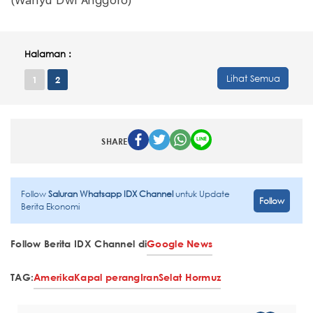
(Wahyu Dwi Anggoro)
Halaman :
Lihat Semua
1
2
SHARE
Follow
Saluran Whatsapp IDX Channel
untuk Update
Follow
Berita Ekonomi
Follow Berita IDX Channel di
Google News
TAG:
Amerika
Kapal perang
Iran
Selat Hormuz