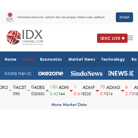
Install
Informasi ekonomi, saham dan keuangan dalam satu aplikasi.
Home
News
Economics
Market News
Technology
Ba
More news:
0
0
150
1
75
6
RO
ACST
ADES
ADHI
ADMF
ADMG
AD
0
0
0.42
0.61
0.9
2.73
90
35550
164
8225
214
151
More Market Data