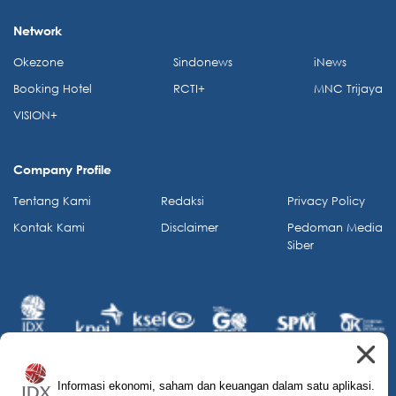
Network
Okezone
Sindonews
iNews
Booking Hotel
RCTI+
MNC Trijaya
VISION+
Company Profile
Tentang Kami
Redaksi
Privacy Policy
Kontak Kami
Disclaimer
Pedoman Media
Siber
Informasi ekonomi, saham dan keuangan dalam satu aplikasi.
© 2026 IDX Channel. All Rights Reserved.