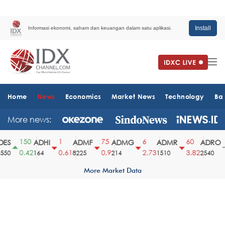
Install
Informasi ekonomi, saham dan keuangan dalam satu aplikasi.
Home
News
Economics
Market News
Technology
Ba
More news:
150
1
75
6
60
S
ADHI
ADMF
ADMG
ADMR
ADRO
0.42
0.61
0.9
2.73
3.82
50
164
8225
214
1510
2540
More Market Data