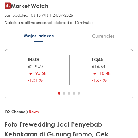
Market Watch
Last updated : 03.18 WIB | 24/07/2026
Data is a realtime snapshot, delayed at 10 minutes
Major Indexes
Currencies
IHSG
LQ45
6219.73
616.64
-95.58
-10.48
-1.51 %
-1.67 %
IDX Channel
News
Foto Prewedding Jadi Penyebab
Kebakaran di Gunung Bromo, Cek