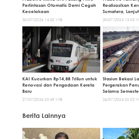
Perlintasan Otomatis Demi Cegah
Realisasikan Ker
Kecelakaan
Sumatera, Lanju
30/07/2026 14:20 WIB
30/07/2026 13:05 W
KAI Kucurkan Rp14,88 Triliun untuk
Stasiun Bekasi L
Renovasi dan Pengadaan Kereta
Pergerakan Pen
Baru
Selama Semester
27/07/2026 20:49 WIB
26/07/2026 02:02 W
Berita Lainnya