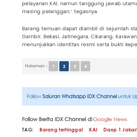
pelayanan KAI, namun tanggung jawab utam
masing pelanggan,” tegasnya.
Barang temuan dapat diambil di sejumlah sta
Gambir, Bekasi, Jatinegara, Cikarang, Karaw
menunjukkan identitas resmi serta bukti kepe
Halaman :
1
2
3
4
Follow
Saluran Whatsapp IDX Channel
untuk U
Follow Berita IDX Channel di
Google News
TAG:
Barang tertinggal
KAI
Daop 1 Jakar