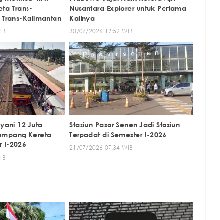
eta Trans-
Nusantara Explorer untuk Pertama
t Trans-Kalimantan
Kalinya
IB
30/07/2026 12:52 WIB
ayani 12 Juta
Stasiun Pasar Senen Jadi Stasiun
umpang Kereta
Terpadat di Semester I-2026
 I-2026
21/07/2026 07:34 WIB
IB