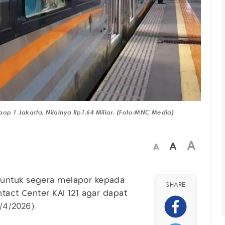
aop 1 Jakarta, Nilainya Rp1,64 Miliar. (Foto:MNC Media)
A
A
A
 untuk segera melapor kepada
SHARE
ntact Center KAI 121 agar dapat
/4/2026).