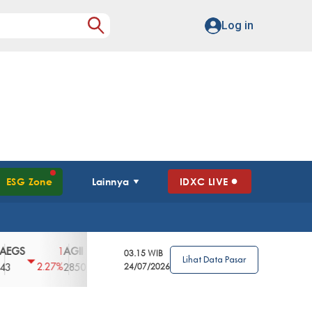
Log in
ESG Zone
Lainnya
IDXC LIVE
AGII
AGRO
AGRS
AHAP
AIMS
1
100
4
0
2
03.15 WIB
Lihat Data Pasar
2.27%
3.39%
2.63%
0%
2.04%
2850
148
24/07/2026
62
96
360