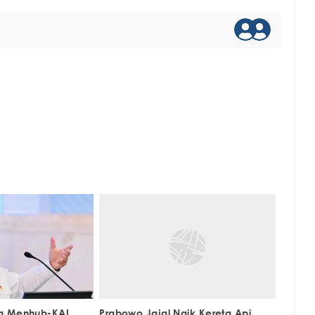
g Menhub-KAI
Prabowo Jajal Naik Kereta Api