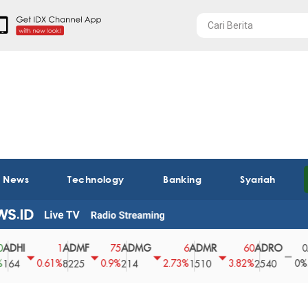
t News
Technology
Banking
Syariah
ADMF
ADMG
ADMR
ADRO
AEGS
1
75
6
60
0
0.61%
0.9%
2.73%
3.82%
0%
8225
214
1510
2540
43