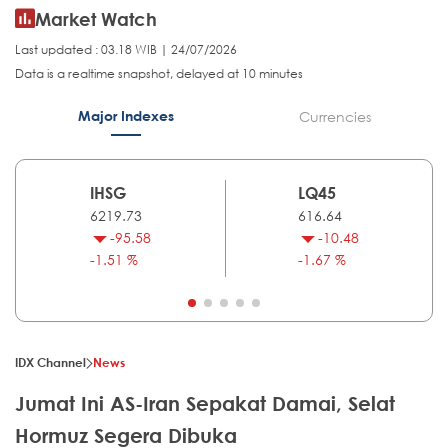
Market Watch
Last updated : 03.18 WIB | 24/07/2026
Data is a realtime snapshot, delayed at 10 minutes
Major Indexes
Currencies
IHSG
LQ45
6219.73
616.64
-95.58
-10.48
-1.51 %
-1.67 %
IDX Channel
News
Jumat Ini AS-Iran Sepakat Damai, Selat
Hormuz Segera Dibuka