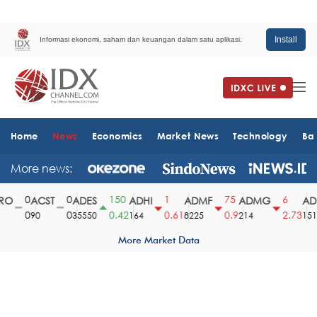
Install
Informasi ekonomi, saham dan keuangan dalam satu aplikasi.
Home
News
Economics
Market News
Technology
Ba
More news:
0
0
150
1
75
6
O
ACST
ADES
ADHI
ADMF
ADMG
ADM
0
0
0.42
0.61
0.9
2.73
90
35550
164
8225
214
1510
More Market Data