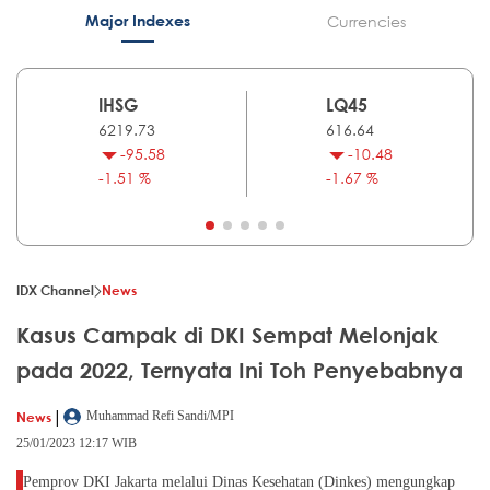
Major Indexes
Currencies
IHSG
LQ45
6219.73
616.64
-95.58
-10.48
-1.51 %
-1.67 %
IDX Channel
News
Kasus Campak di DKI Sempat Melonjak
pada 2022, Ternyata Ini Toh Penyebabnya
|
News
Muhammad Refi Sandi/MPI
25/01/2023 12:17 WIB
Pemprov DKI Jakarta melalui Dinas Kesehatan (Dinkes) mengungkap