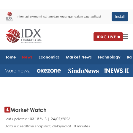
Install
Informasi ekonomi, saham dan keuangan dalam satu aplikasi.
Home
News
Economics
Market News
Technology
Ba
More news:
Market Watch
Last updated : 03.18 WIB | 24/07/2026
Data is a realtime snapshot, delayed at 10 minutes