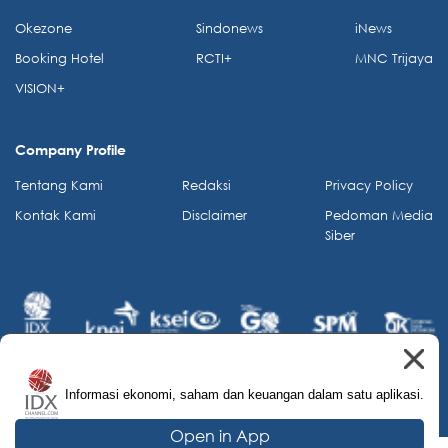
Okezone
Sindonews
iNews
Booking Hotel
RCTI+
MNC Trijaya
VISION+
Company Profile
Tentang Kami
Redaksi
Privacy Policy
Kontak Kami
Disclaimer
Pedoman Media
Siber
Informasi ekonomi, saham dan keuangan dalam satu aplikasi.
© 2026 IDX Channel. All Rights Reserved.
Open in App