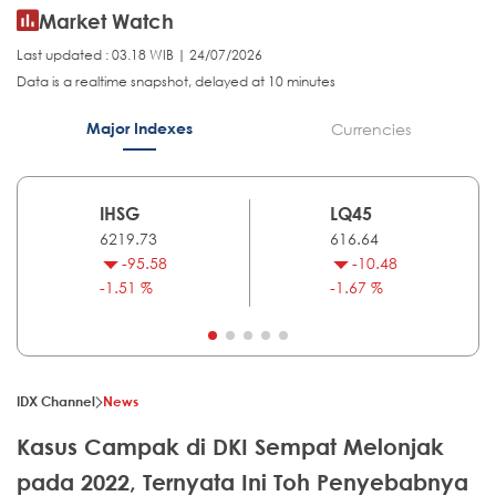
Market Watch
Last updated : 03.18 WIB | 24/07/2026
Data is a realtime snapshot, delayed at 10 minutes
Major Indexes
Currencies
IHSG
LQ45
6219.73
616.64
-95.58
-10.48
-1.51 %
-1.67 %
IDX Channel
News
Kasus Campak di DKI Sempat Melonjak
pada 2022, Ternyata Ini Toh Penyebabnya