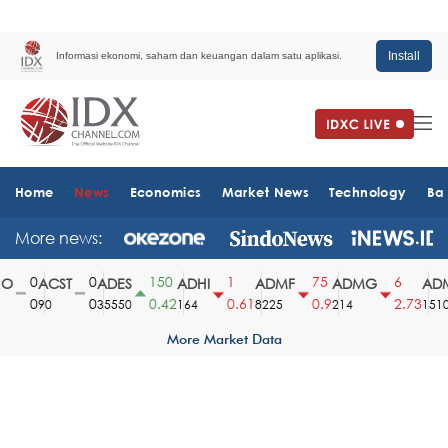
Install
Informasi ekonomi, saham dan keuangan dalam satu aplikasi.
Home
News
Economics
Market News
Technology
Ba
More news:
0
0
150
1
75
6
O
ACST
ADES
ADHI
ADMF
ADMG
ADM
0
0
0.42
0.61
0.9
2.73
90
35550
164
8225
214
1510
More Market Data