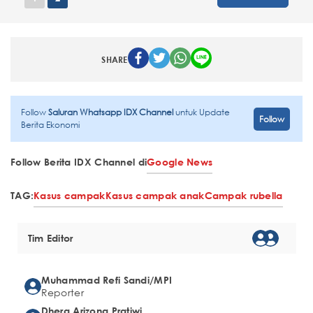
SHARE
Follow
Saluran Whatsapp IDX Channel
untuk Update
Follow
Berita Ekonomi
Follow Berita IDX Channel di
Google News
TAG:
Kasus campak
Kasus campak anak
Campak rubella
Tim Editor
Muhammad Refi Sandi/MPI
Reporter
Dhera Arizona Pratiwi